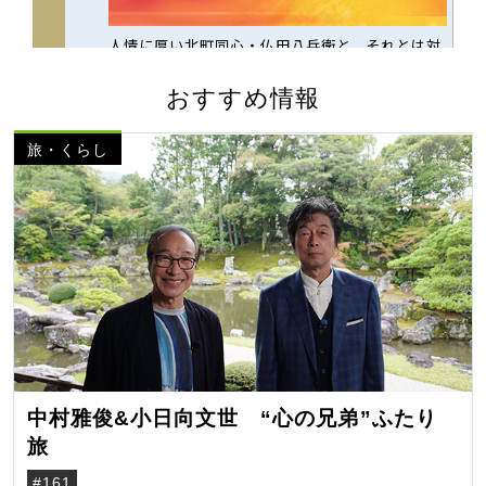
おすすめ情報
旅・くらし
中村雅俊&小日向文世 “心の兄弟”ふたり
旅
#161