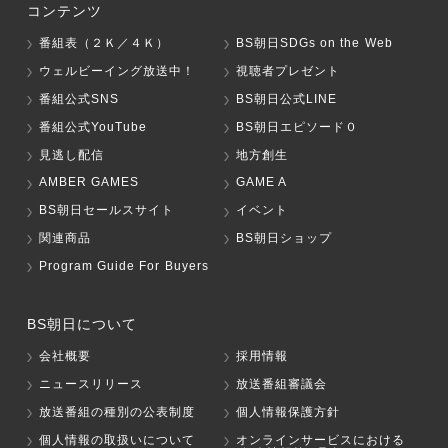
コンテンツ
番組表（２Ｋ／４Ｋ）
BS朝日SDGs on the Web
ウェルビーイング放送中！
視聴者プレゼント
番組公式SNS
BS朝日公式LINE
番組公式YouTube
BS朝日エピソード０
見逃し配信
地方創生
AMBER GAMES
GAME A
BS朝日セールスサイト
イベント
関連商品
BS朝日ショップ
Program Guide For Buyers
BS朝日について
会社概要
採用情報
ニュースリリース
放送番組審議会
放送番組の種別の公表制度
個人情報保護方針
個人情報の取扱いについて
オンラインサービスにおける