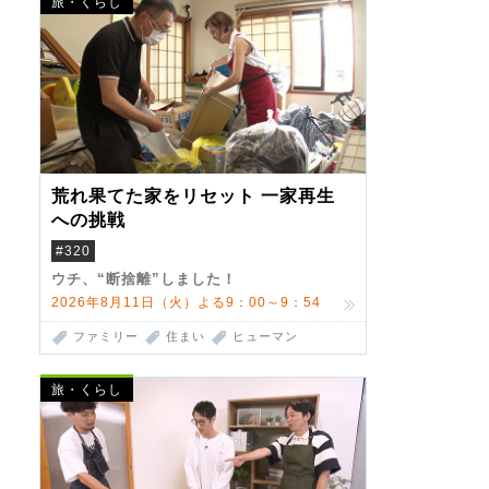
旅・くらし
荒れ果てた家をリセット 一家再生
への挑戦
#320
ウチ、“断捨離”しました！
2026年8月11日（火）よる9：00～9：54
ファミリー
住まい
ヒューマン
旅・くらし