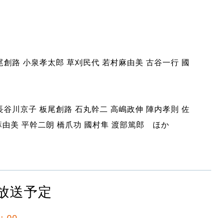
尾創路 小泉孝太郎 草刈民代 若村麻由美 古谷一行 國
長谷川京子 板尾創路 石丸幹二 高嶋政伸 陣内孝則 佐
由美 平幹二朗 橋爪功 國村隼 渡部篤郎 ほか
放送予定
：00