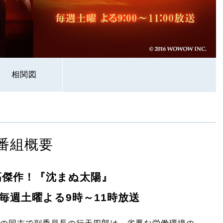
相関図
番組概要
高傑作！『沈まぬ太陽』
毎週土曜よる9時～11時放送