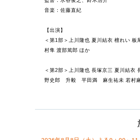
監督：水谷俊之、鈴木浩介
音楽：佐藤直紀
【出演】
＜第1部＞上川隆也 夏川結衣 檀れい 板
村隼 渡部篤郎 ほか
＜第2部＞上川隆也 長塚京三 夏川結衣 
野史郎 升毅 平田満 麻生祐未 若村麻
2026年8月8日（土）よる9：00～11