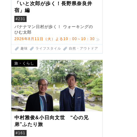
「いと次郎が歩く！長野県奈良井
宿」編
#231
バナナマン日村が歩く！ ウォーキングの
ひむ太郎
2026年8月11日（火）よる10：00～10：30
趣味
ライフスタイル
自然・アウトドア
旅・くらし
中村雅俊&小日向文世 “心の兄
弟”ふたり旅
#161