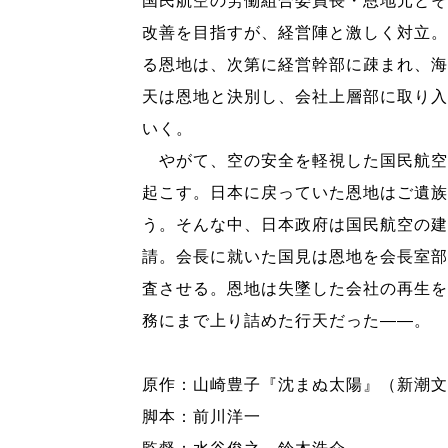
国民航空の労働組合委員長・恩地元とそ
改善を目指すが、経営陣と激しく対立。
る恩地は、次第に経営幹部に疎まれ、海
天は恩地と決別し、会社上層部に取り入
いく。
やがて、空の安全を軽視した国民航空
起こす。日本に戻っていた恩地はご遺族
う。そんな中、日本政府は国民航空の建
請。会長に就いた国見は恩地を会長室部
査させる。恩地は失墜した会社の再生を
務にまで上り詰めた行天だった――。
原作：山崎豊子『沈まぬ太陽』（新潮文
脚本：前川洋一