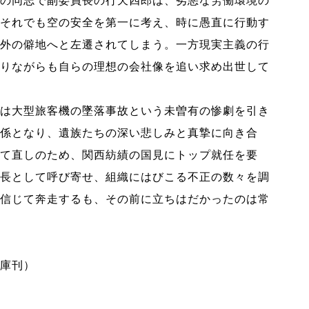
の同志で副委員長の行天四郎は、劣悪な労働環境の
それでも空の安全を第一に考え、時に愚直に行動す
外の僻地へと左遷されてしまう。一方現実主義の行
りながらも自らの理想の会社像を追い求め出世して
は大型旅客機の墜落事故という未曽有の惨劇を引き
係となり、遺族たちの深い悲しみと真摯に向き合
て直しのため、関西紡績の国見にトップ就任を要
長として呼び寄せ、組織にはびこる不正の数々を調
信じて奔走するも、その前に立ちはだかったのは常
庫刊）