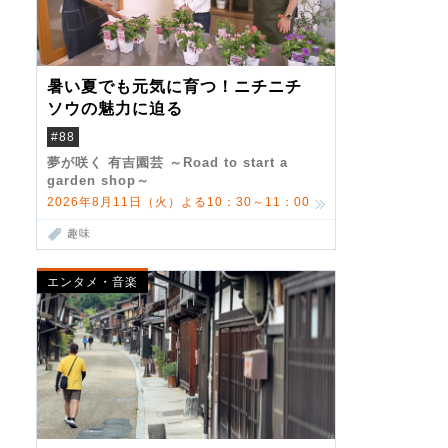
暑い夏でも元気に育つ！ニチニチ
ソウの魅力に迫る
#88
夢が咲く 有吉園芸 ～Road to start a
garden shop～
2026年8月11日（火）よる10：30～11：00
趣味
エンタメ・音楽