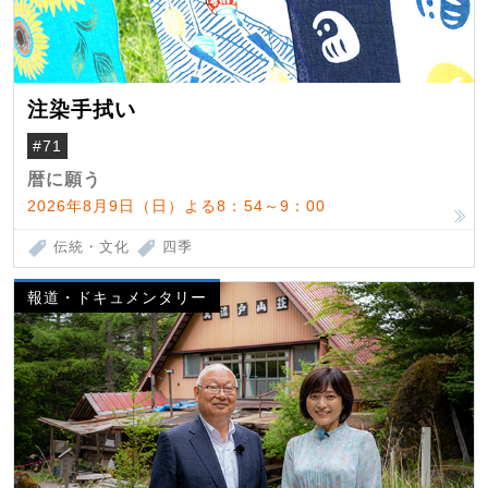
注染手拭い
#71
暦に願う
2026年8月9日（日）よる8：54～9：00
伝統・文化
四季
報道・ドキュメンタリー