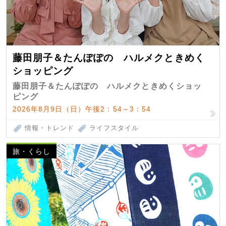
藤田朋子＆たんぽぽの ハルメクときめく
ショッピング
藤田朋子＆たんぽぽの ハルメクときめくショッ
ピング
2026年8月9日（日）午後2：54～3：54
情報・トレンド
ライフスタイル
旅・くらし