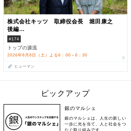
株式会社キッツ 取締役会長 堀田康之
後編
米国駐在でも浮かんだ八ヶ岳 山小屋を営
#174
んだ父母
トップの源流
2026年8月8日（土）よる6：00～6：30
ヒューマン
ピックアップ
銀のマルシェ
銀のマルシェは、人生の新しい
一歩に光を当て、人と社会をつ
なぐ取り組みです。