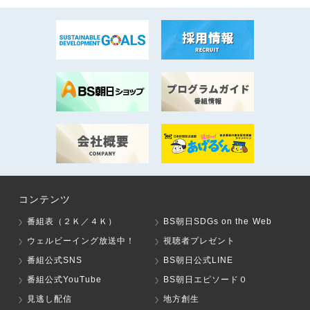
コンテンツ
番組表（２Ｋ／４Ｋ）
BS朝日SDGs on the Web
ウェルビーイング放送中！
視聴者プレゼント
番組公式SNS
BS朝日公式LINE
番組公式YouTube
BS朝日エピソード０
見逃し配信
地方創生