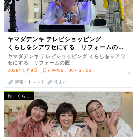
ヤマダデンキ テレビショッピング
くらしをシアワセにする リフォームの
匠 第7弾
ヤマダデンキ テレビショッピング くらしをシアワ
セにする リフォームの匠
2026年8月9日（日）午後5：00～6：00
情報・トレンド
住まい
旅・くらし