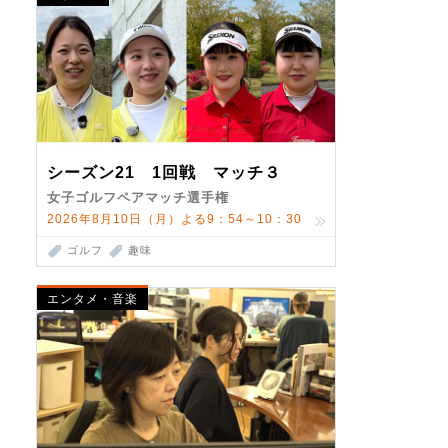
シーズン21 1回戦 マッチ３
女子ゴルフペアマッチ選手権
2026年8月10日（月）よる9：54～10：30
ゴルフ
趣味
エンタメ・音楽