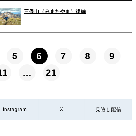
三俣山（みまたやま）後編
5
6
7
8
9
11
…
21
Instagram
X
見逃し配信