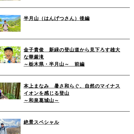
半月山（はんげつさん）後編
金子貴俊 新緑の登山道から見下ろす雄大
な華厳滝
～栃木県・半月山～ 前編
本上まなみ 暑さ和らぐ、自然のマイナス
イオンを感じる登山
～和泉葛城山～
絶景スペシャル