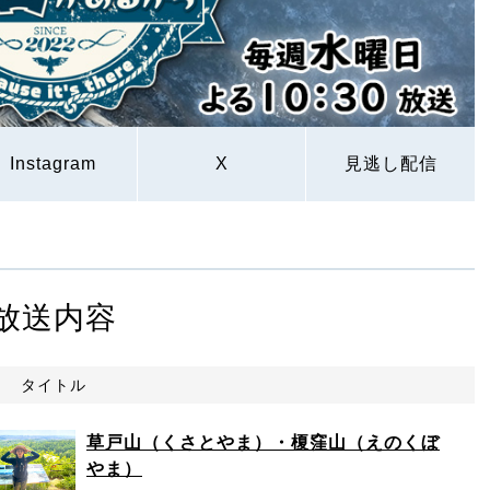
Instagram
X
見逃し配信
放送内容
タイトル
草戸山（くさとやま）・榎窪山（えのくぼ
やま）