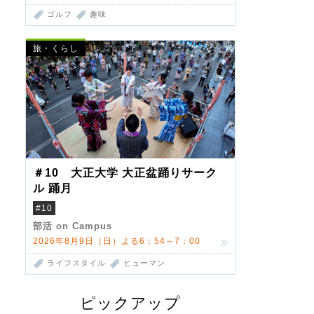
ゴルフ
趣味
旅・くらし
＃10 大正大学 大正盆踊りサーク
ル 踊月
#10
部活 on Campus
2026年8月9日（日）よる6：54～7：00
ライフスタイル
ヒューマン
ピックアップ