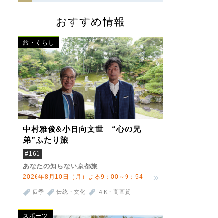
おすすめ情報
旅・くらし
中村雅俊&小日向文世 “心の兄
弟”ふたり旅
#161
あなたの知らない京都旅
2026年8月10日（月）よる9：00～9：54
四季
伝統・文化
４K・高画質
スポーツ