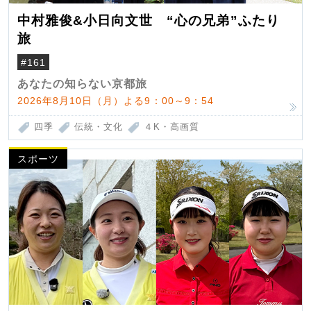
中村雅俊&小日向文世 “心の兄弟”ふたり
旅
#161
あなたの知らない京都旅
2026年8月10日（月）よる9：00～9：54
四季
伝統・文化
４K・高画質
スポーツ