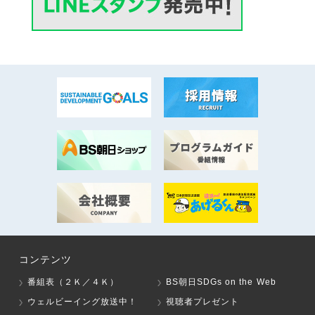
コンテンツ
番組表（２Ｋ／４Ｋ）
BS朝日SDGs on the Web
ウェルビーイング放送中！
視聴者プレゼント