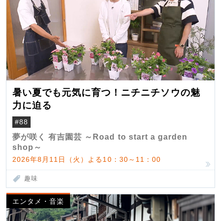
暑い夏でも元気に育つ！ニチニチソウの魅
力に迫る
#88
夢が咲く 有吉園芸 ～Road to start a garden
shop～
2026年8月11日（火）よる10：30～11：00
趣味
エンタメ・音楽