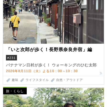
「いと次郎が歩く！長野県奈良井宿」編
#231
バナナマン日村が歩く！ ウォーキングのひむ太郎
2026年8月11日（火）よる10：00～10：30
趣味
ライフスタイル
自然・アウトドア
旅・くらし