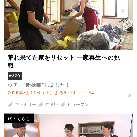
荒れ果てた家をリセット 一家再生への挑
戦
#320
ウチ、“断捨離”しました！
2026年8月11日（火）よる9：00～9：54
ファミリー
住まい
ヒューマン
旅・くらし