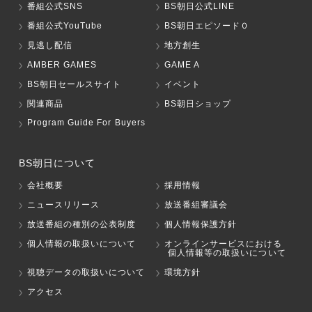
番組公式SNS
BS朝日公式LINE
番組公式YouTube
BS朝日エピソード０
見逃し配信
地方創生
AMBER GAMES
GAME A
BS朝日セールスサイト
イベント
関連商品
BS朝日ショップ
Program Guide For Buyers
BS朝日について
会社概要
採用情報
ニュースリリース
放送番組審議会
放送番組の種別の公表制度
個人情報保護方針
個人情報の取扱いについて
オンラインサービスにおける
個人情報等の取扱いについて
視聴データの取扱いについて
環境方針
アクセス