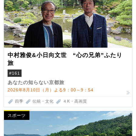
中村雅俊&小日向文世 “心の兄弟”ふたり
旅
#161
あなたの知らない京都旅
2026年8月10日（月）よる9：00～9：54
四季
伝統・文化
４K・高画質
スポーツ