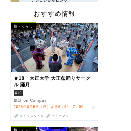
おすすめ情報
旅・くらし
＃10 大正大学 大正盆踊りサーク
ル 踊月
#10
部活 on Campus
2026年8月9日（日）よる6：54～7：00
ライフスタイル
ヒューマン
旅・くらし