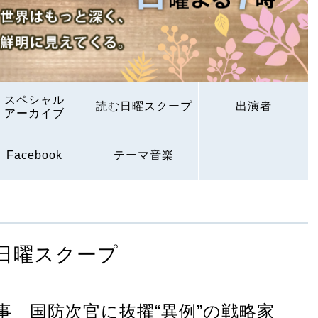
スペシャル
読む日曜スクープ
出演者
アーカイブ
Facebook
テーマ音楽
日曜スクープ
事 国防次官に抜擢“異例”の戦略家