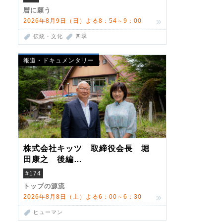
暦に願う
2026年8月9日（日）よる8：54～9：00
伝統・文化
四季
報道・ドキュメンタリー
株式会社キッツ 取締役会長 堀
田康之 後編
米国駐在でも浮かんだ八ヶ岳 山
#174
小屋を営んだ父母
トップの源流
2026年8月8日（土）よる6：00～6：30
ヒューマン