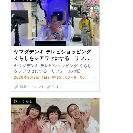
ヤマダデンキ テレビショッピング
くらしをシアワセにする リフォ
ームの匠 第7弾
ヤマダデンキ テレビショッピング くらし
をシアワセにする リフォームの匠
2026年8月9日（日）午後5：00～6：00
情報・トレンド
住まい
旅・くらし