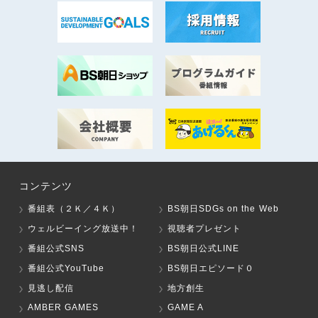
コンテンツ
番組表（２Ｋ／４Ｋ）
BS朝日SDGs on the Web
ウェルビーイング放送中！
視聴者プレゼント
番組公式SNS
BS朝日公式LINE
番組公式YouTube
BS朝日エピソード０
見逃し配信
地方創生
AMBER GAMES
GAME A