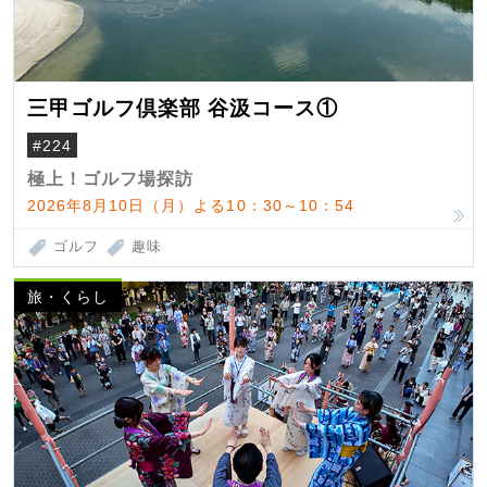
三甲ゴルフ倶楽部 谷汲コース①
#224
極上！ゴルフ場探訪
2026年8月10日（月）よる10：30～10：54
ゴルフ
趣味
旅・くらし