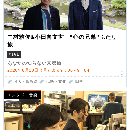
中村雅俊&小日向文世 “心の兄弟”ふたり
旅
#161
あなたの知らない京都旅
2026年8月10日（月）よる9：00～9：54
４K・高画質
伝統・文化
四季
エンタメ・音楽