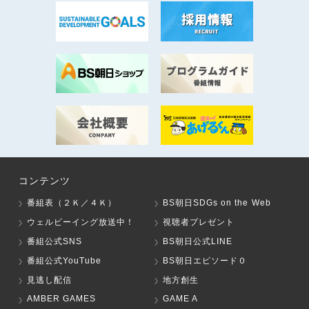
コンテンツ
番組表（２Ｋ／４Ｋ）
BS朝日SDGs on the Web
ウェルビーイング放送中！
視聴者プレゼント
番組公式SNS
BS朝日公式LINE
番組公式YouTube
BS朝日エピソード０
見逃し配信
地方創生
AMBER GAMES
GAME A