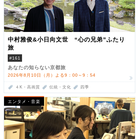
中村雅俊&小日向文世 “心の兄弟”ふたり
旅
#161
あなたの知らない京都旅
2026年8月10日（月）よる9：00～9：54
４K・高画質
伝統・文化
四季
エンタメ・音楽