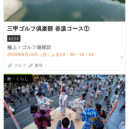
三甲ゴルフ倶楽部 谷汲コース①
#224
極上！ゴルフ場探訪
2026年8月10日（月）よる10：30～10：54
ゴルフ
趣味
旅・くらし