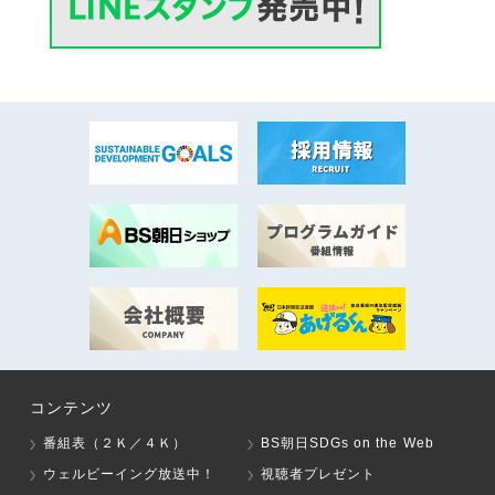
コンテンツ
番組表（２Ｋ／４Ｋ）
BS朝日SDGs on the Web
ウェルビーイング放送中！
視聴者プレゼント