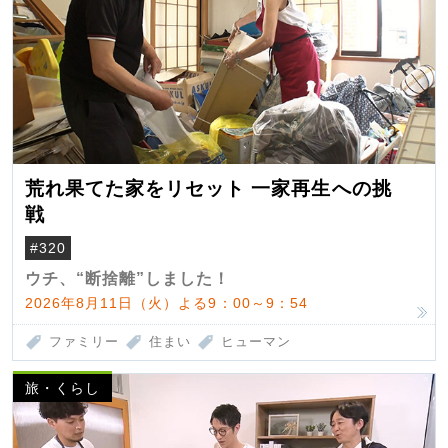
荒れ果てた家をリセット 一家再生への挑
戦
#320
ウチ、“断捨離”しました！
2026年8月11日（火）よる9：00～9：54
ファミリー
住まい
ヒューマン
旅・くらし