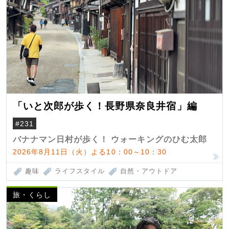
「いと次郎が歩く！長野県奈良井宿」編
#231
バナナマン日村が歩く！ ウォーキングのひむ太郎
2026年8月11日（火）よる10：00～10：30
趣味
ライフスタイル
自然・アウトドア
旅・くらし