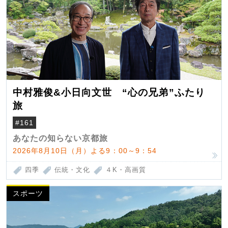
中村雅俊&小日向文世 “心の兄弟”ふたり
旅
#161
あなたの知らない京都旅
2026年8月10日（月）よる9：00～9：54
四季
伝統・文化
４K・高画質
スポーツ