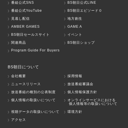
番組公式SNS
BS朝日公式LINE
番組公式YouTube
BS朝日エピソード０
見逃し配信
地方創生
AMBER GAMES
GAME A
BS朝日セールスサイト
イベント
関連商品
BS朝日ショップ
Program Guide For Buyers
BS朝日について
会社概要
採用情報
ニュースリリース
放送番組審議会
放送番組の種別の公表制度
個人情報保護方針
個人情報の取扱いについて
オンラインサービスにおける
個人情報等の取扱いについて
視聴データの取扱いについて
環境方針
アクセス