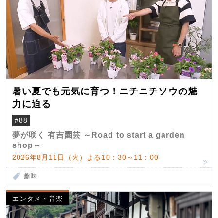
暑い夏でも元気に育つ！ニチニチソウの魅
力に迫る
#88
夢が咲く 有吉園芸 ～Road to start a garden
shop～
2026年8月11日（火）よる10：30～11：00
趣味
エンタメ・音楽