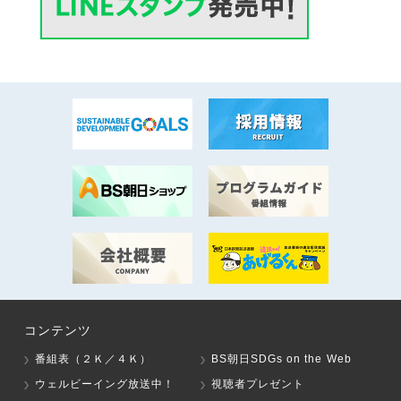
コンテンツ
番組表（２Ｋ／４Ｋ）
BS朝日SDGs on the Web
ウェルビーイング放送中！
視聴者プレゼント