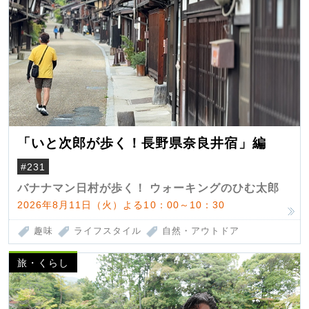
「いと次郎が歩く！長野県奈良井宿」編
#231
バナナマン日村が歩く！ ウォーキングのひむ太郎
2026年8月11日（火）よる10：00～10：30
趣味
ライフスタイル
自然・アウトドア
旅・くらし