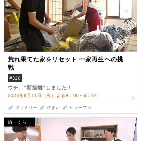
荒れ果てた家をリセット 一家再生への挑
戦
#320
ウチ、“断捨離”しました！
2026年8月11日（火）よる9：00～9：54
ファミリー
住まい
ヒューマン
旅・くらし