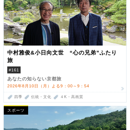
中村雅俊&小日向文世 “心の兄弟”ふたり
旅
#161
あなたの知らない京都旅
2026年8月10日（月）よる9：00～9：54
四季
伝統・文化
４K・高画質
スポーツ