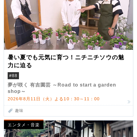
暑い夏でも元気に育つ！ニチニチソウの魅
力に迫る
#88
夢が咲く 有吉園芸 ～Road to start a garden
shop～
2026年8月11日（火）よる10：30～11：00
趣味
エンタメ・音楽