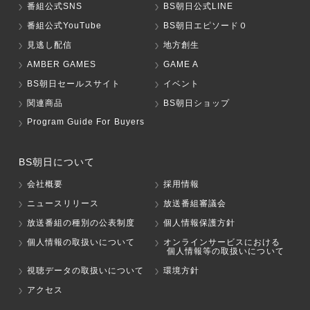
番組公式SNS
BS朝日公式LINE
番組公式YouTube
BS朝日エピソード０
見逃し配信
地方創生
AMBER GAMES
GAME A
BS朝日セールスサイト
イベント
関連商品
BS朝日ショップ
Program Guide For Buyers
BS朝日について
会社概要
採用情報
ニュースリリース
放送番組審議会
放送番組の種別の公表制度
個人情報保護方針
個人情報の取扱いについて
オンラインサービスにおける
個人情報等の取扱いについて
視聴データの取扱いについて
環境方針
アクセス