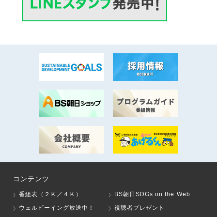
コンテンツ
番組表（２Ｋ／４Ｋ）
BS朝日SDGs on the Web
ウェルビーイング放送中！
視聴者プレゼント