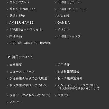
番組公式SNS
BS朝日公式LINE
番組公式YouTube
BS朝日エピソード０
見逃し配信
地方創生
AMBER GAMES
GAME A
BS朝日セールスサイト
イベント
関連商品
BS朝日ショップ
Program Guide For Buyers
BS朝日について
会社概要
採用情報
ニュースリリース
放送番組審議会
放送番組の種別の公表制度
個人情報保護方針
個人情報の取扱いについて
オンラインサービスにおける
個人情報等の取扱いについて
視聴データの取扱いについて
環境方針
アクセス