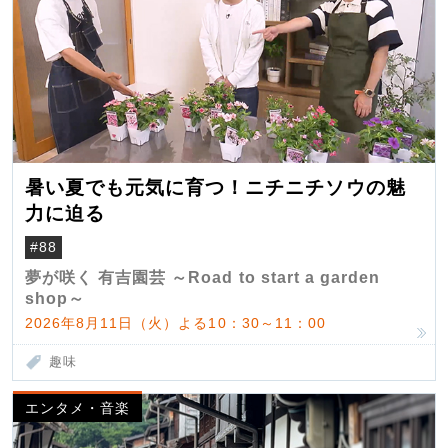
暑い夏でも元気に育つ！ニチニチソウの魅
力に迫る
#88
夢が咲く 有吉園芸 ～Road to start a garden
shop～
2026年8月11日（火）よる10：30～11：00
趣味
エンタメ・音楽