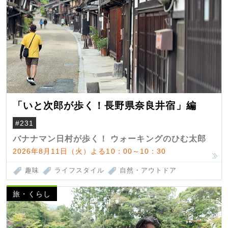
「いと次郎が歩く！長野県奈良井宿」編
#231
バナナマン日村が歩く！ ウォーキングのひむ太郎
2026年8月11日（火）よる10：00～10：30
趣味
ライフスタイル
自然・アウトドア
旅・くらし