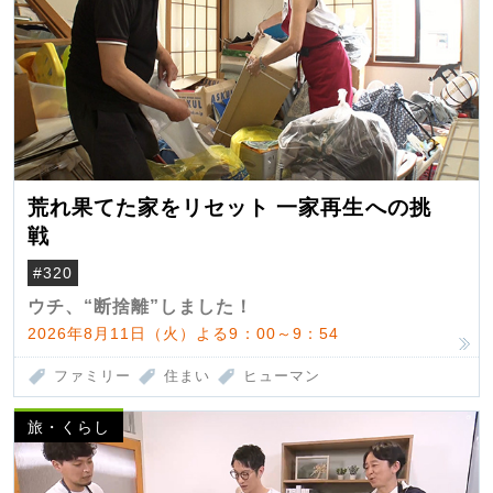
荒れ果てた家をリセット 一家再生への挑
戦
#320
ウチ、“断捨離”しました！
2026年8月11日（火）よる9：00～9：54
ファミリー
住まい
ヒューマン
旅・くらし