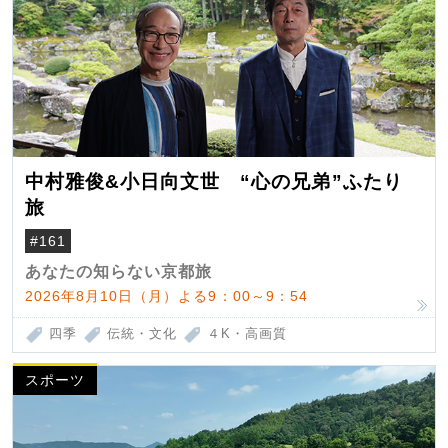
中村雅俊&小日向文世 “心の兄弟”ふたり
旅
#161
あなたの知らない京都旅
2026年8月10日（月）よる9：00～9：54
四季
伝統・文化
４K・高画質
スポーツ