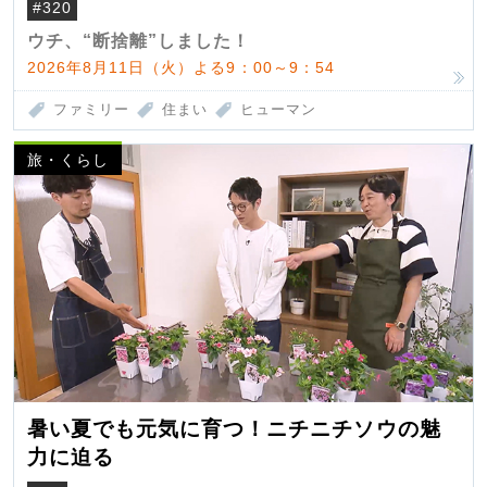
#320
ウチ、“断捨離”しました！
2026年8月11日（火）よる9：00～9：54
ファミリー
住まい
ヒューマン
旅・くらし
暑い夏でも元気に育つ！ニチニチソウの魅
力に迫る