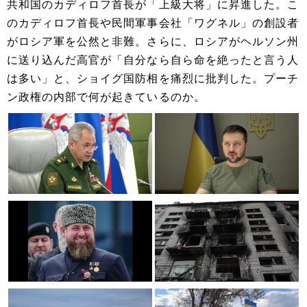
共和国のカディロフ首長が「上級大将」に昇進した。こ
のカディロフ首長や民間軍事会社「ワグネル」の創設者
がロシア軍を公然と非難。さらに、ロシアがヘルソン州
に送り込んだ高官が「自分なら自ら命を絶ったと言う人
は多い」と、ショイグ国防相を痛烈に批判した。プーチ
ン政権の内部で何が起きているのか。