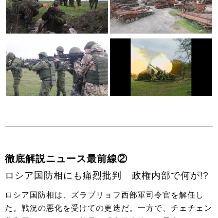
徹底解説ニュース最前線②
ロシア国防相にも痛烈批判 政権内部で何が!?
ロシア国防相は、ズラブリョフ西部軍司令官を解任し
た。戦況の悪化を受けての更迭だ。一方で、チェチェン