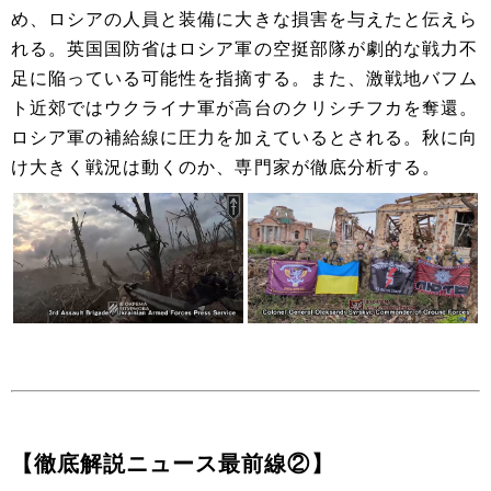
め、ロシアの人員と装備に大きな損害を与えたと伝えら
れる。英国国防省はロシア軍の空挺部隊が劇的な戦力不
足に陥っている可能性を指摘する。また、激戦地バフム
ト近郊ではウクライナ軍が高台のクリシチフカを奪還。
ロシア軍の補給線に圧力を加えているとされる。秋に向
け大きく戦況は動くのか、専門家が徹底分析する。
【徹底解説ニュース最前線②】