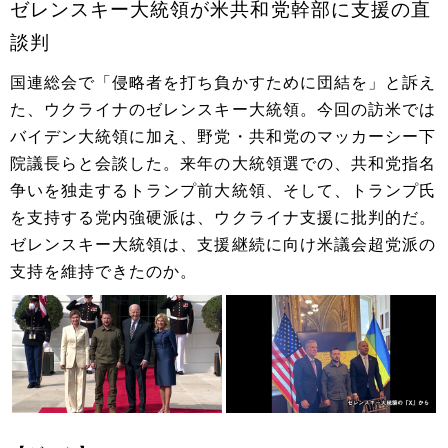
ゼレンスキー大統領が米共和党幹部に支援の直
談判
国連総会で「侵略者を打ち負かすために団結を」と訴え
た、ウクライナのゼレンスキー大統領。今回の訪米では
バイデン大統領に加え、野党・共和党のマッカーシー下
院議長らと会談した。来年の大統領選での、共和党指名
争いを独走するトランプ前大統領、そして、トランプ氏
を支持する党内強硬派は、ウクライナ支援に批判的だ。
ゼレンスキー大統領は、支援継続に向け米議会超党派の
支持を維持できたのか。