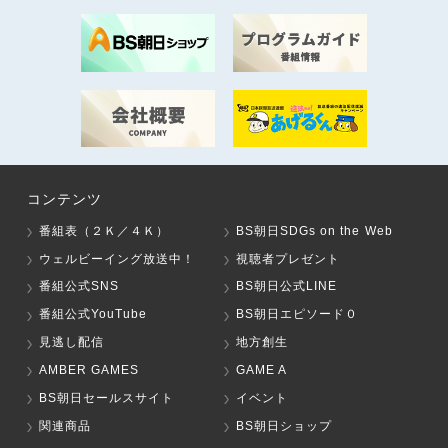
コンテンツ
番組表（２Ｋ／４Ｋ）
BS朝日SDGs on the Web
ウェルビーイング放送中！
視聴者プレゼント
番組公式SNS
BS朝日公式LINE
番組公式YouTube
BS朝日エピソード０
見逃し配信
地方創生
AMBER GAMES
GAME A
BS朝日セールスサイト
イベント
関連商品
BS朝日ショップ