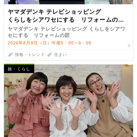
ヤマダデンキ テレビショッピング
くらしをシアワセにする リフォームの
匠 第7弾
ヤマダデンキ テレビショッピング くらしをシアワ
セにする リフォームの匠
2026年8月9日（日）午後5：00～6：00
情報・トレンド
住まい
旅・くらし