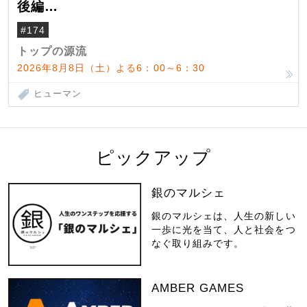
後編
米国駐在でも浮かんだ八ヶ岳 山小屋を営
#174
んだ父母
トップの源流
2026年8月8日（土）よる6：00～6：30
ヒューマン
ピックアップ
銀のマルシェ
銀のマルシェは、人生の新しい
一歩に光を当て、人と社会をつ
なぐ取り組みです。
AMBER GAMES