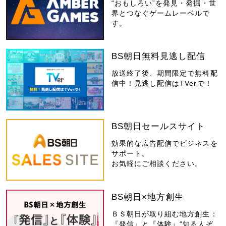
“おもしろい”を発見・発掘・世
界とつなぐゲームレーベルで
す。
BS朝日無料見逃し配信
放送終了後、期間限定で無料配
信中！見逃し配信はTVerで！
BS朝日セールスサイト
効果的な広告配信でビジネスを
サポート。
お気軽にご相談ください。
BS朝日×地方創生
ＢＳ朝日が取り組む地方創生：
『発信』と『体験』“知る人ぞ