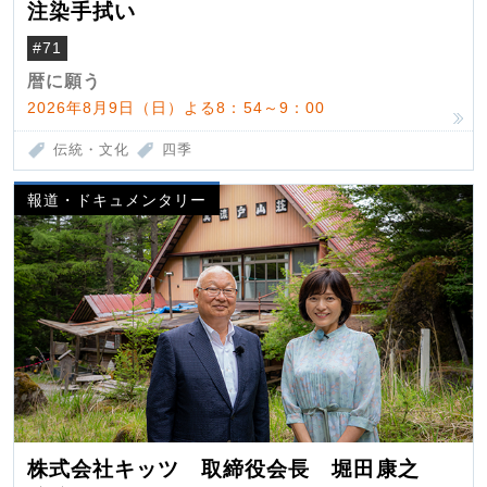
注染手拭い
#71
暦に願う
2026年8月9日（日）よる8：54～9：00
伝統・文化
四季
報道・ドキュメンタリー
株式会社キッツ 取締役会長 堀田康之