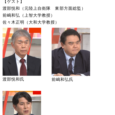
【ゲスト】
渡部悦和（元陸上自衛隊 東部方面総監）
前嶋和弘（上智大学教授）
佐々木正明（大和大学教授）
渡部悦和氏
前嶋和弘氏