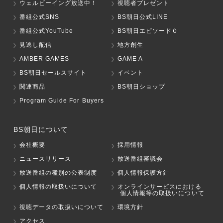
ウェルビーイング放送中！
視聴者プレゼント
番組公式SNS
BS朝日公式LINE
番組公式YouTube
BS朝日エピソード０
見逃し配信
地方創生
AMBER GAMES
GAME A
BS朝日セールスサイト
イベント
関連商品
BS朝日ショップ
Program Guide For Buyers
BS朝日について
会社概要
採用情報
ニュースリリース
放送番組審議会
放送番組の種別の公表制度
個人情報保護方針
個人情報の取扱いについて
オンラインサービスにおける
個人情報等の取扱いについて
視聴データの取扱いについて
環境方針
アクセス