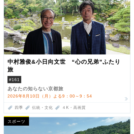
中村雅俊&小日向文世 “心の兄弟”ふたり
旅
#161
あなたの知らない京都旅
2026年8月10日（月）よる9：00～9：54
四季
伝統・文化
４K・高画質
スポーツ