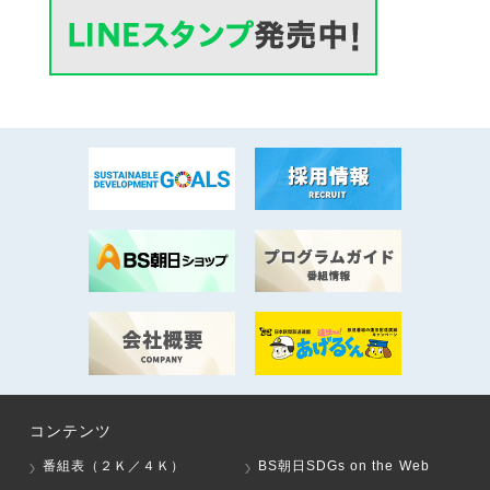
コンテンツ
番組表（２Ｋ／４Ｋ）
BS朝日SDGs on the Web