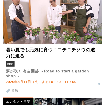
暑い夏でも元気に育つ！ニチニチソウの魅
力に迫る
#88
夢が咲く 有吉園芸 ～Road to start a garden
shop～
2026年8月11日（火）よる10：30～11：00
趣味
エンタメ・音楽