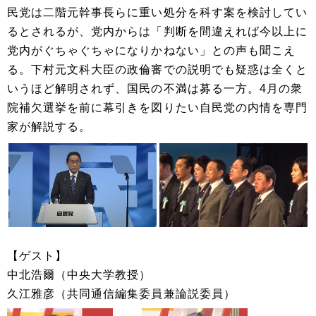
民党は二階元幹事長らに重い処分を科す案を検討してい
るとされるが、党内からは「判断を間違えれば今以上に
党内がぐちゃぐちゃになりかねない」との声も聞こえ
る。下村元文科大臣の政倫審での説明でも疑惑は全くと
いうほど解明されず、国民の不満は募る一方。4月の衆
院補欠選挙を前に幕引きを図りたい自民党の内情を専門
家が解説する。
【ゲスト】
中北浩爾（中央大学教授）
久江雅彦（共同通信編集委員兼論説委員）