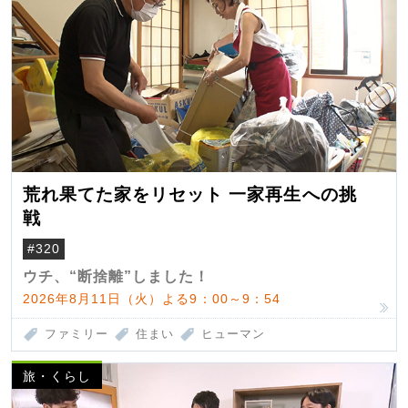
荒れ果てた家をリセット 一家再生への挑
戦
#320
ウチ、“断捨離”しました！
2026年8月11日（火）よる9：00～9：54
ファミリー
住まい
ヒューマン
旅・くらし