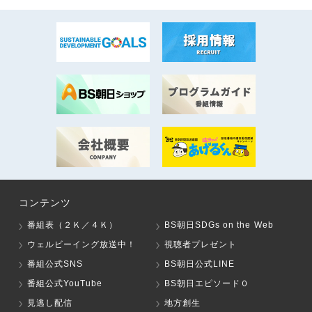
コンテンツ
番組表（２Ｋ／４Ｋ）
BS朝日SDGs on the Web
ウェルビーイング放送中！
視聴者プレゼント
番組公式SNS
BS朝日公式LINE
番組公式YouTube
BS朝日エピソード０
見逃し配信
地方創生