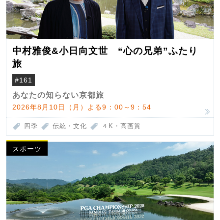
中村雅俊&小日向文世 “心の兄弟”ふたり
旅
#161
あなたの知らない京都旅
2026年8月10日（月）よる9：00～9：54
四季
伝統・文化
４K・高画質
スポーツ