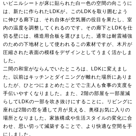
いビニルシートが床に貼られた白一色の空間の向こうに
は、新たに作られたLDKが。このLDKを取り囲むよう
に伸びる廊下は、それ自体が空気層の役目を果たし、室
内の温度を調整してくれるのです。その廊下とLDKを仕
切る壁には、構造用合板を選びました。通常は耐震補強
のための下地材として使われるこの素材ですが、木片が
圧縮された表面の模様をデザインとしてうまく活かしま
した。
二間の和室がならんでいたところは、LDKに変えまし
た。以前はキッチンとダイニングが離れた場所にありま
したが、ひとつにまとめたことでご主人も食事の支度を
手伝いやすくなりました。また、2階の部屋を一部屋減
らしてLDKの一部を吹き抜けにすることに。リビングに
座れば2階の窓を通して月が見える、奥様お気に入りの
場所となりました。家族構成や生活スタイルの変化に合
わせ、思い切って減築することで、より快適な空間を手
にしました。