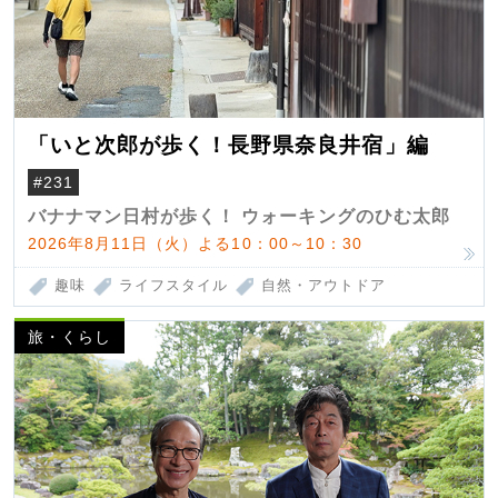
「いと次郎が歩く！長野県奈良井宿」編
#231
バナナマン日村が歩く！ ウォーキングのひむ太郎
2026年8月11日（火）よる10：00～10：30
趣味
ライフスタイル
自然・アウトドア
旅・くらし