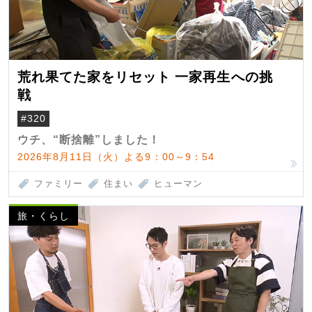
荒れ果てた家をリセット 一家再生への挑
戦
#320
ウチ、“断捨離”しました！
2026年8月11日（火）よる9：00～9：54
ファミリー
住まい
ヒューマン
旅・くらし