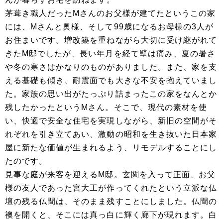
茅葺き職人だったMさんのお父様が建てたというこの家
には、Mさんと奥様、そして99歳になるお母様の3人が
お住まいです。増改築を重ねながら大切に受け継がれて
きたM邸でしたが、長い年月を経て壁は痛み、夏の暑さ
や冬の寒さはかなりのものがありました。また、家を支
える基礎も傾き、耐震面でも大きな不安を抱えていまし
た。家族の思い出がたっぷり詰まったこの家をなんとか
残したかったというMさん。そこで、現代の素材を使
い、快適で安全な住宅を実現しながら、新旧の空間がそ
れぞれを引き立てあい、激動の昭和を生き抜いた日本家
屋に新たな価値が生まれるよう、リモデルすることにし
たのです。
見事な庭が来客を迎えるM邸。玄関を入って正面、お父
様の友人であった宮大工が作ってくれたという立派な仏
壇の残る仏間は、そのまま残すことにしました。仏間の
襖を開くと、そこには真っ白に輝く廊下が現れます。白