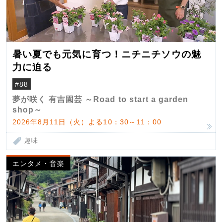
暑い夏でも元気に育つ！ニチニチソウの魅
力に迫る
#88
夢が咲く 有吉園芸 ～Road to start a garden
shop～
2026年8月11日（火）よる10：30～11：00
趣味
エンタメ・音楽