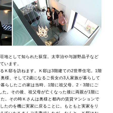
荘地として知られた荻窪。太宰治や与謝野晶子など
ています。
るＫ邸を訪ねます。Ｋ邸は3階建ての2世帯住宅。1階
と奥様、そして2歳になるご長女の3人家族が暮らして
で暮らしたこの家は当時、1階に祖父母、2・3階にご
した。その後、祖父母が亡くなった後に両親が1階に
した。その時Ｋさんは奥様と都内の賃貸マンションで
したのを機に実家に戻ることに。もともと実家をリ