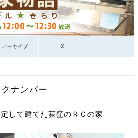
アーカイブ
X
ックナンバー
想定して建てた荻窪のＲＣの家