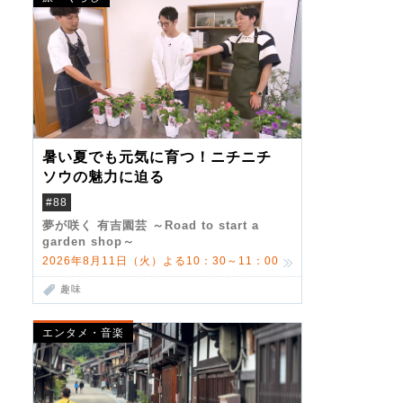
暑い夏でも元気に育つ！ニチニチ
ソウの魅力に迫る
#88
夢が咲く 有吉園芸 ～Road to start a
garden shop～
2026年8月11日（火）よる10：30～11：00
趣味
エンタメ・音楽