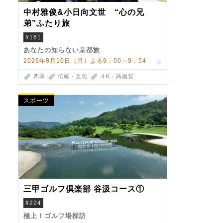
中村雅俊&小日向文世 “心の兄
弟”ふたり旅
#161
あなたの知らない京都旅
2026年8月10日（月）よる9：00～9：54
四季
伝統・文化
４K・高画質
スポーツ
三甲ゴルフ倶楽部 谷汲コース①
#224
極上！ゴルフ場探訪