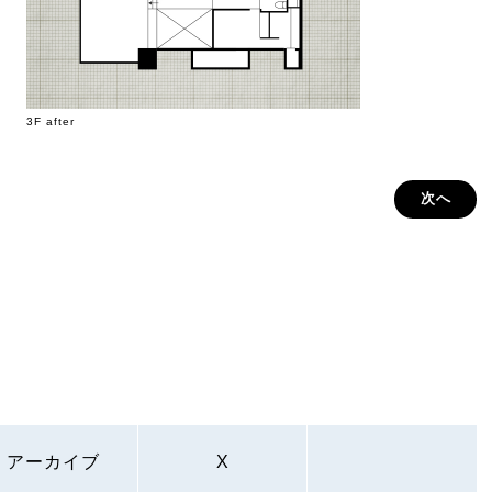
3F after
次へ
アーカイブ
X