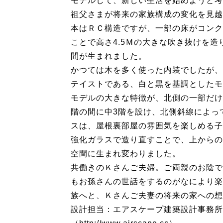
モデルして、新しい生活を始めようと考
祖父さまが将来の家族構成の変化を見越
本はＲＣ構造ですが、一部の床がコンク
ことで高さ4.5Ｍの大きな吹き抜けを
間が生まれました。
かつては木を多く使った内装でしたが、
テイストである、白と黒を基調としたモ
モデルの大きな特徴が、北側の一部だけ
階の間に中3階を設け、北側斜線によっ
スは、屋根裏部屋の雰囲気を楽しめる子
強化ガラスで造り直すことで、上からの
空間に生まれ変わりました。
共働きのＫさんご夫婦。ご両親のお陰で
もお孫さんの世話をするのがなにより楽
族へと、Ｋさんご夫妻の将来の家への想
設計担当：エアスケープ建築設計事務所