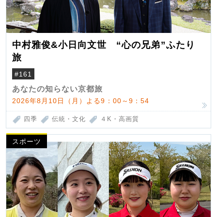
中村雅俊&小日向文世 “心の兄弟”ふたり
旅
#161
あなたの知らない京都旅
2026年8月10日（月）よる9：00～9：54
四季
伝統・文化
４K・高画質
スポーツ