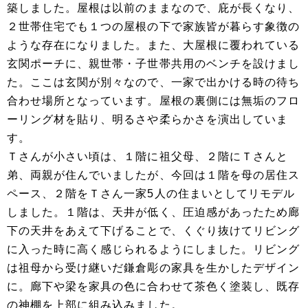
築しました。屋根は以前のままなので、庇が長くなり、
２世帯住宅でも１つの屋根の下で家族皆が暮らす象徴の
ような存在になりました。また、大屋根に覆われている
玄関ポーチに、親世帯・子世帯共用のベンチを設けまし
た。ここは玄関が別々なので、一家で出かける時の待ち
合わせ場所となっています。屋根の裏側には無垢のフロ
ーリング材を貼り、明るさや柔らかさを演出していま
す。
Ｔさんが小さい頃は、１階に祖父母、２階にＴさんと
弟、両親が住んでいましたが、今回は１階を母の居住ス
ペース、２階をＴさん一家5人の住まいとしてリモデル
しました。１階は、天井が低く、圧迫感があったため廊
下の天井をあえて下げることで、くぐり抜けてリビング
に入った時に高く感じられるようにしました。リビング
は祖母から受け継いだ鎌倉彫の家具を生かしたデザイン
に。廊下や梁を家具の色に合わせて茶色く塗装し、既存
の神棚を上部に組み込みました。