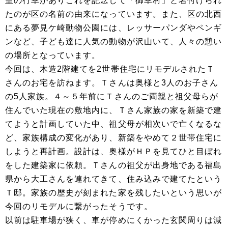
皇の行幸がありこれを記念して「御幸村」と名付けられ
たのが区の名前の由来になっています。また、区の北西
にある夢見ケ崎動物公園には、レッサーパンダやペンギ
ンなど、子ども達に人気の動物が沢山いて、人々の憩い
の場所となっています。
今回は、木造2階建てを2世帯住宅にリモデルされたＴ
さんのお宅を訪ねます。Ｔさんは奥様と3人のお子さん
の5人家族。４～５年前にＴさんのご両親と祖父母らが
住んでいた現在の敷地内に、Ｔさん家族の家を新築で建
てようと計画していた中、祖父母が相次いで亡くなるな
ど、家族構成の変化があり、新築をやめて２世帯住宅に
しようと再計画。設計は、奥様がＨＰを見てひと目ぼれ
をした建築家に依頼。Ｔさんの祖父が出身地である福島
県から大工さんを連れてきて、住み込みで建てたという
Ｔ邸。家族の歴史が刻まれた家を残したいという思いが
今回のリモデルに繋がったそうです。
以前は駐車場が狭く、車が停めにくかった玄関周りは減