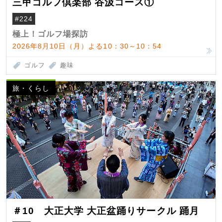
三甲ゴルフ倶楽部 谷汲コース①
#224
極上！ゴルフ場探訪
2026年8月10日（月）よる10：30～10：54
ゴルフ
趣味
旅・くらし
＃10 大正大学 大正盆踊りサークル 踊月