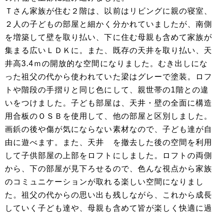
Ｔさん家族が住む２階は、以前はリビングに親の寝室、
２人の子どもの部屋と細かく分かれていましたが、南側
を増築して壁を取り払い、下に住む母親も含めて家族が
集まる広いＬＤＫに。また、既存の天井を取り払い、天
井高3.4ｍの開放的な空間になりました。むき出しにな
った祖父の代から使われていた梁はグレーで塗装。ロフ
トや階段の手摺りと同じ色にして、親世帯の1階との違
いをつけました。子ども部屋は、天井・壁の全面に構造
用合板のＯＳＢを使用して、他の部屋と区別しました。
画鋲の後や傷が気にならない素材なので、子ども達が自
由に遊べます。また、天井 を撤去した後の空間を利用
して子供部屋の上部をロフトにしました。ロフトの両側
から、下の部屋が見下ろせるので、色んな視点から家族
のコミュニケーションが取れる楽しい空間になりまし
た。祖父の代からの思い出も残しながら、これから成長
していく子ども達や、母親も含めて皆が楽しく快適に過