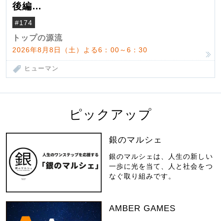
後編
米国駐在でも浮かんだ八ヶ岳 山小屋を営
#174
んだ父母
トップの源流
2026年8月8日（土）よる6：00～6：30
ヒューマン
ピックアップ
銀のマルシェ
銀のマルシェは、人生の新しい
一歩に光を当て、人と社会をつ
なぐ取り組みです。
AMBER GAMES