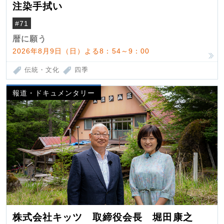
注染手拭い
#71
暦に願う
2026年8月9日（日）よる8：54～9：00
伝統・文化
四季
報道・ドキュメンタリー
株式会社キッツ 取締役会長 堀田康之