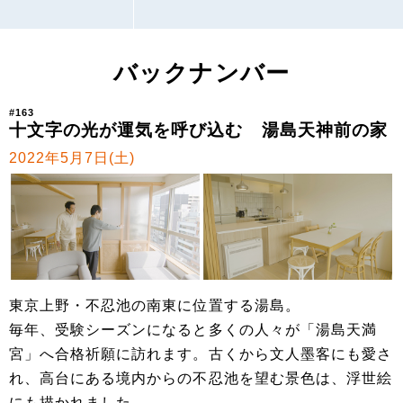
バックナンバー
#163
十文字の光が運気を呼び込む 湯島天神前の家
2022年5月7日(土)
東京上野・不忍池の南東に位置する湯島。
毎年、受験シーズンになると多くの人々が「湯島天満
宮」へ合格祈願に訪れます。古くから文人墨客にも愛さ
れ、高台にある境内からの不忍池を望む景色は、浮世絵
にも描かれました。