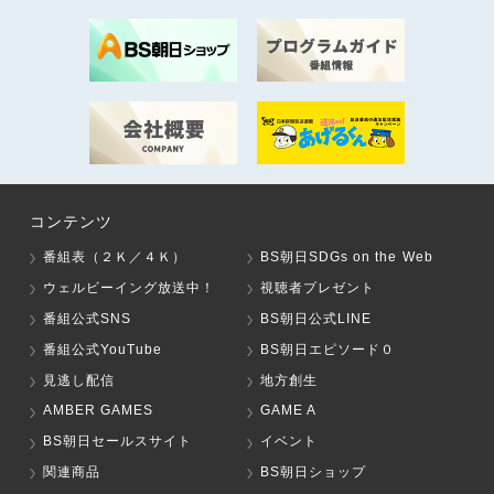
コンテンツ
番組表（２Ｋ／４Ｋ）
BS朝日SDGs on the Web
ウェルビーイング放送中！
視聴者プレゼント
番組公式SNS
BS朝日公式LINE
番組公式YouTube
BS朝日エピソード０
見逃し配信
地方創生
AMBER GAMES
GAME A
BS朝日セールスサイト
イベント
関連商品
BS朝日ショップ