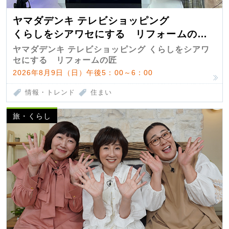
ヤマダデンキ テレビショッピング
くらしをシアワセにする リフォームの
匠 第7弾
ヤマダデンキ テレビショッピング くらしをシアワ
セにする リフォームの匠
2026年8月9日（日）午後5：00～6：00
情報・トレンド
住まい
旅・くらし