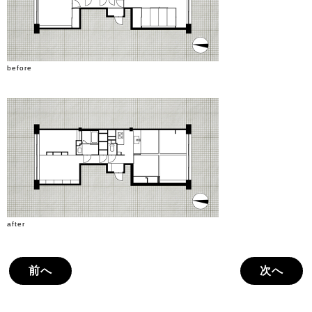
before
after
前へ
次へ