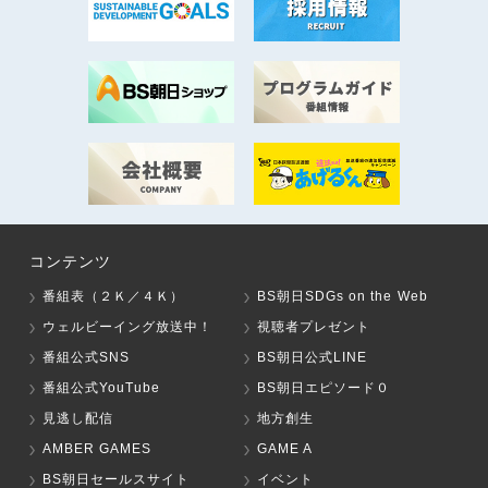
コンテンツ
番組表（２Ｋ／４Ｋ）
BS朝日SDGs on the Web
ウェルビーイング放送中！
視聴者プレゼント
番組公式SNS
BS朝日公式LINE
番組公式YouTube
BS朝日エピソード０
見逃し配信
地方創生
AMBER GAMES
GAME A
BS朝日セールスサイト
イベント