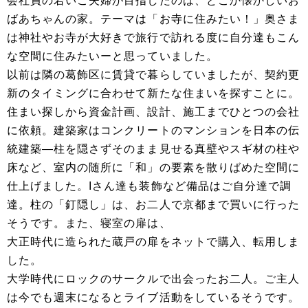
会社員の若いご夫婦が目指したのは、どこか懐かしいお
ばあちゃんの家。テーマは「お寺に住みたい！」奥さま
は神社やお寺が大好きで旅行で訪れる度に自分達もこん
な空間に住みたいーと思っていました。
以前は隣の葛飾区に賃貸で暮らしていましたが、契約更
新のタイミングに合わせて新たな住まいを探すことに。
住まい探しから資金計画、設計、施工までひとつの会社
に依頼。建築家はコンクリートのマンションを日本の伝
統建築―柱を隠さずそのまま見せる真壁やスギ材の柱や
床など、室内の随所に「和」の要素を散りばめた空間に
仕上げました。Iさん達も装飾など備品はご自分達で調
達。柱の「釘隠し」は、お二人で京都まで買いに行った
そうです。また、寝室の扉は、
大正時代に造られた蔵戸の扉をネットで購入、転用しま
した。
大学時代にロックのサークルで出会ったお二人。ご主人
は今でも週末になるとライブ活動をしているそうです。