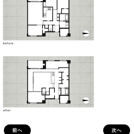
before
after
前へ
次へ