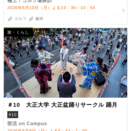
極上！ゴルフ場探訪
2026年8月10日（月）よる10：30～10：54
ゴルフ
趣味
旅・くらし
＃10 大正大学 大正盆踊りサークル 踊月
#10
部活 on Campus
2026年8月9日（日）よる6：54～7：00