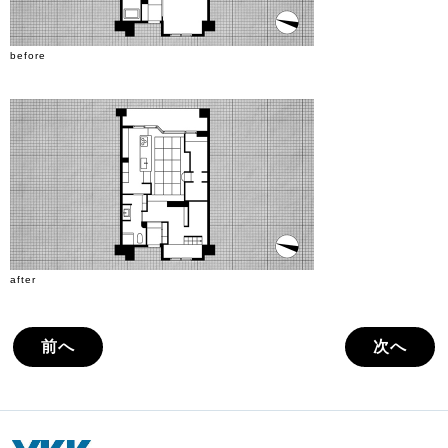
before
after
前へ
次へ