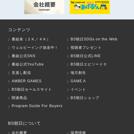
コンテンツ
番組表（２Ｋ／４Ｋ）
BS朝日SDGs on the Web
ウェルビーイング放送中！
視聴者プレゼント
番組公式SNS
BS朝日公式LINE
番組公式YouTube
BS朝日エピソード０
見逃し配信
地方創生
AMBER GAMES
GAME A
BS朝日セールスサイト
イベント
関連商品
BS朝日ショップ
Program Guide For Buyers
BS朝日について
会社概要
採用情報