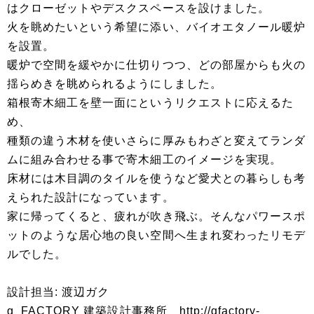
はクローゼットやデスクスペースを設けました。
火を眺めたいという希望に添い、バイオエタノール暖炉
を設置。
暖炉で空間を緩やかに仕切りつつ、どの部屋からも火の
揺らめきを眺められるようにしました。
箱根寄木細工を壁一面にというリクエストに応えるた
め、
種類の違う木材を使いさらに厚みもわざと変えてランダ
ムに組み合わせる事で寄木細工のイメージを実現。
床材には木目調のタイルを使うなど愛犬との暮らしも考
えられた設計になっています。
家に帰ってくると、疲れが吹き飛ぶ。そんなパワースポ
ットのような居心地の良い空間へ生まれ変わったリモデ
ルでした。
設計担当: 渡辺ガク
g_FACTORY 建築設計事務所
http://gfactory-