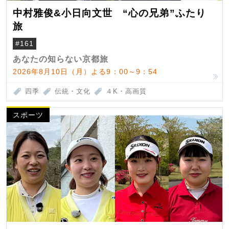
中村雅俊&小日向文世 “心の兄弟”ふたり
旅
#161
あなたの知らない京都旅
2026年8月10日（月）よる9：00～9：54
四季
伝統・文化
４K・高画質
スポーツ