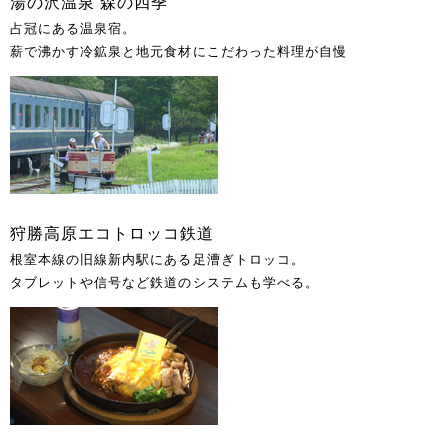
湯の沢温泉 森の四季
占冠にある温泉宿。
薪で沸かす冷鉱泉と地元食材にこだわった料理が自慢
狩勝高原エコトロッコ鉄道
根室本線の旧線新内駅にある足漕ぎトロッコ。
タブレットや信号など鉄道のシステムも学べる。