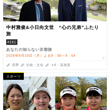
中村雅俊&小日向文世 “心の兄弟”ふたり
旅
#161
あなたの知らない京都旅
2026年8月10日（月）よる9：00～9：54
四季
伝統・文化
４K・高画質
スポーツ