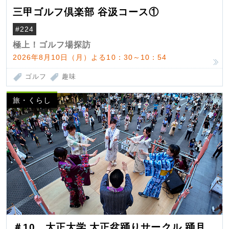
三甲ゴルフ倶楽部 谷汲コース①
#224
極上！ゴルフ場探訪
2026年8月10日（月）よる10：30～10：54
ゴルフ
趣味
旅・くらし
＃10 大正大学 大正盆踊りサークル 踊月