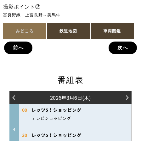
撮影ポイント②
富良野線 上富良野～美馬牛
みどころ
鉄道地図
車両図鑑
前へ
次へ
番組表