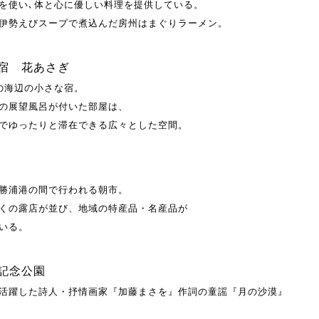
を使い､体と心に優しい料理を提供している。
伊勢えびスープで煮込んだ房州はまぐりラーメン。
宿 花あさぎ
の海辺の小さな宿。
の展望風呂が付いた部屋は、
でゆったりと滞在できる広々とした空間。
勝浦港の間で行われる朝市。
くの露店が並び、地域の特産品・名産品が
いる。
記念公園
活躍した詩人・抒情画家『加藤まさを』作詞の童謡『月の沙漠』