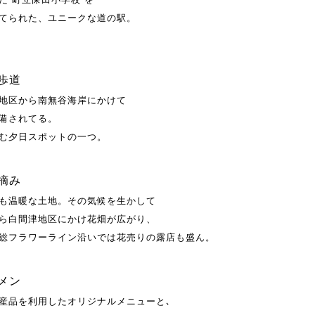
てられた、ユニークな道の駅。
歩道
地区から南無谷海岸にかけて
備されてる。
む夕日スポットの一つ。
摘み
も温暖な土地。その気候を生かして
ら白間津地区にかけ花畑が広がり、
総フラワーライン沿いでは花売りの露店も盛ん。
メン
産品を利用したオリジナルメニューと､