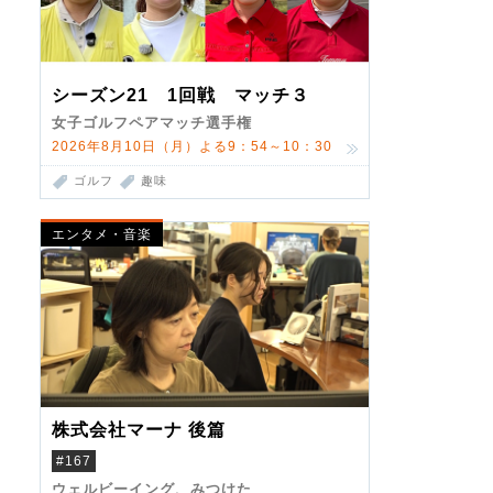
シーズン21 1回戦 マッチ３
女子ゴルフペアマッチ選手権
2026年8月10日（月）よる9：54～10：30
ゴルフ
趣味
エンタメ・音楽
株式会社マーナ 後篇
#167
ウェルビーイング、みつけた