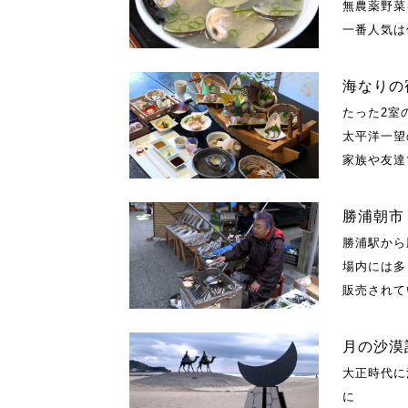
無農薬野菜
一番人気は
海なりの
たった2室
太平洋一望
家族や友達
勝浦朝市
勝浦駅から
場内には多
販売されて
月の沙漠
大正時代に
に