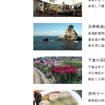
改装して建
法華崎遊
富浦町豊岡
遊歩道が整
東京湾に臨
千倉の花
千倉は冬で
川口地区か
畑近くの房
房州ラー
南房総の特