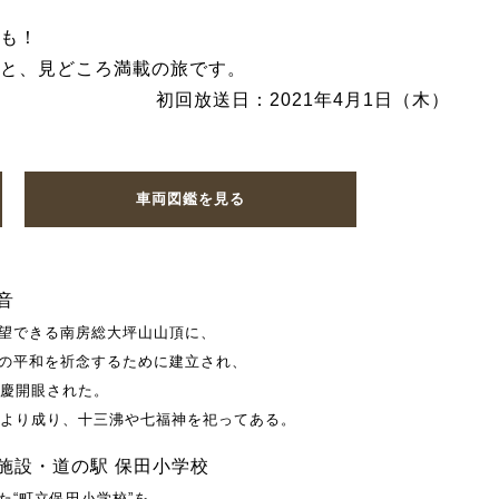
も！
と、見どころ満載の旅です。
初回放送日：2021年4月1日（木）
車両図鑑を見る
音
望できる南房総大坪山山頂に、
の平和を祈念するために建立され、
落慶開眼された。
階より成り、十三沸や七福神を祀ってある。
施設・道の駅 保田小学校
た“町立保田小学校”を