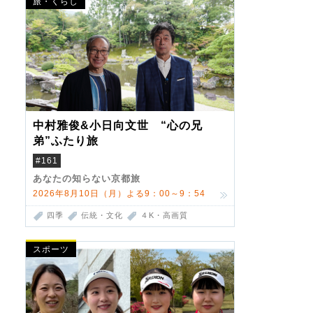
旅・くらし
中村雅俊&小日向文世 “心の兄
弟”ふたり旅
#161
あなたの知らない京都旅
2026年8月10日（月）よる9：00～9：54
四季
伝統・文化
４K・高画質
スポーツ