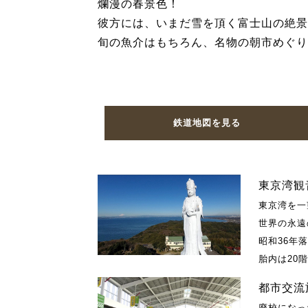
爛漫の春景色！
彼方には、いまだ雪を頂く富士山の絶景
旬の魚介はもちろん、名物の朝市めぐり
鉄道地図を見る
東京湾観
東京湾を一
世界の永遠
昭和36年
胎内は20
都市交流
廃校になっ