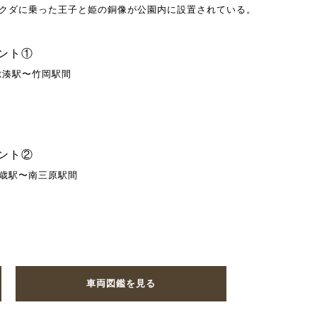
クダに乗った王子と姫の銅像が公園内に設置されている。
ント①
総湊駅〜竹岡駅間
ント②
歳駅〜南三原駅間
車両図鑑を見る