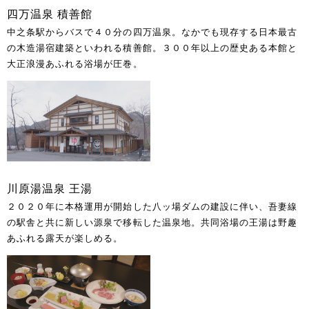
四万温泉 積善館
中之条駅からバスで４０分の四万温泉。なかでも現存する日本最古
の木造湯宿建築といわれる積善館。３００年以上の歴史ある本館と
大正浪漫あふれる浴場が圧巻。
川原湯温泉 王湯
２０２０年に本格運用が開始した八ッ場ダムの建設に伴い、吾妻線
の駅舎と共に新しい源泉で移転した温泉地。共同浴場の王湯は野趣
あふれる露天が楽しめる。