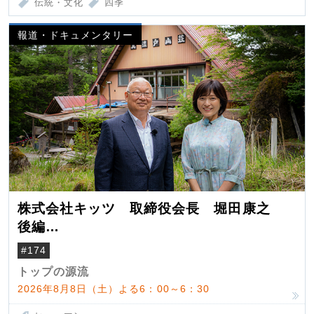
伝統・文化
四季
報道・ドキュメンタリー
株式会社キッツ 取締役会長 堀田康之
後編
米国駐在でも浮かんだ八ヶ岳 山小屋を営
#174
んだ父母
トップの源流
2026年8月8日（土）よる6：00～6：30