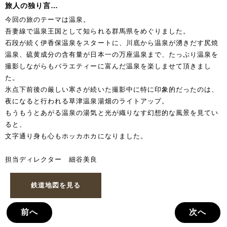
旅人の独り言…
今回の旅のテーマは温泉。
吾妻線で温泉王国として知られる群馬県をめぐりました。
石段が続く伊香保温泉をスタートに、川底から温泉が湧きだす尻焼
温泉、硫黄成分の含有量が日本一の万座温泉まで、たっぷり温泉を
撮影しながらもバラエティーに富んだ温泉を楽しませて頂きまし
た。
氷点下前後の厳しい寒さが続いた撮影中に特に印象的だったのは、
夜になると行われる草津温泉湯畑のライトアップ。
もうもうとあがる温泉の湯気と光が織りなす幻想的な風景を見てい
ると、
文字通り身も心もホッカホカになりました。
担当ディレクター 細谷美良
鉄道地図を見る
前へ
次へ