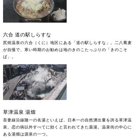
六合 道の駅しらすな
尻焼温泉の六合（くに）地区にある「道の駅しらすな」。二八蕎麦
が自慢で、寒い時期のお勧めは地のきのこたっぷりの「きのこそ
ば」。
草津温泉 湯畑
吾妻線沿線随一の名湯といえば、日本一の自然湧出量を誇る草津温
泉。恋の病以外すべてに効くと言われてきた薬湯。温泉街の中心に
ある湯畑は源泉の一つ。