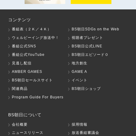
コンテンツ
番組表（２Ｋ／４Ｋ）
BS朝日SDGs on the Web
ウェルビーイング放送中！
視聴者プレゼント
番組公式SNS
BS朝日公式LINE
番組公式YouTube
BS朝日エピソード０
見逃し配信
地方創生
AMBER GAMES
GAME A
BS朝日セールスサイト
イベント
関連商品
BS朝日ショップ
Program Guide For Buyers
BS朝日について
会社概要
採用情報
ニュースリリース
放送番組審議会