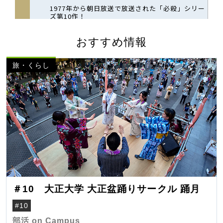
おすすめ情報
旅・くらし
＃10 大正大学 大正盆踊りサークル 踊月
#10
部活 on Campus