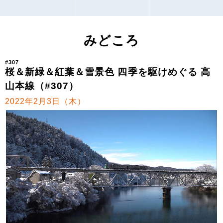
みどころ
#307
桜＆新緑＆紅葉＆雪景色 四季を駆けめぐる 高
山本線（#307）
2022年2月3日（木）