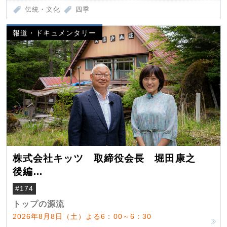
伝統・文化
四季
報道・ドキュメンタリー
株式会社キッツ 取締役会長 堀田康之
後編
米国駐在でも浮かんだ八ヶ岳 山小屋を営
#174
んだ父母
トップの源流
2026年8月8日（土）よる6：00～6：30