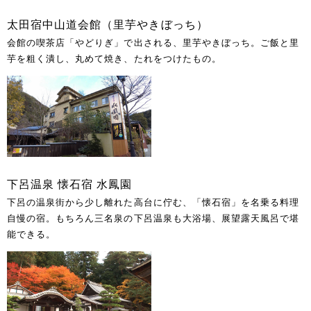
太田宿中山道会館（里芋やきぼっち）
会館の喫茶店「やどりぎ」で出される、里芋やきぼっち。ご飯と里
芋を粗く潰し、丸めて焼き、たれをつけたもの。
下呂温泉 懐石宿 水鳳園
下呂の温泉街から少し離れた高台に佇む、「懐石宿」を名乗る料理
自慢の宿。もちろん三名泉の下呂温泉も大浴場、展望露天風呂で堪
能できる。