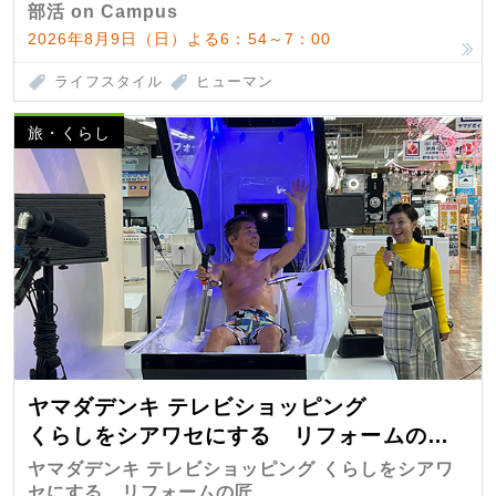
部活 on Campus
2026年8月9日（日）よる6：54～7：00
ライフスタイル
ヒューマン
旅・くらし
ヤマダデンキ テレビショッピング
くらしをシアワセにする リフォームの
匠 第7弾
ヤマダデンキ テレビショッピング くらしをシアワ
セにする リフォームの匠