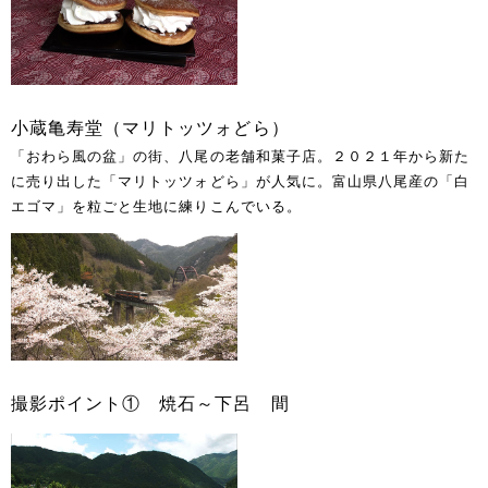
小蔵亀寿堂（マリトッツォどら）
「おわら風の盆」の街、八尾の老舗和菓子店。２０２１年から新た
に売り出した「マリトッツォどら」が人気に。富山県八尾産の「白
エゴマ」を粒ごと生地に練りこんでいる。
撮影ポイント① 焼石～下呂 間