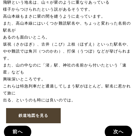
飛騨という地名は、山々が襞のように重なりあっている
様子からつけられたという説があるそうです。
高山本線もまさに襞の間を縫うように走っています。
また、高山本線にはいくつか難読駅名や、ちょっと変わった名前の
駅名が
あるのも面白いところ。
坂祝（さかほぎ）、古井（こび）上枝（ほずえ）といった駅名や、
やや難読では角川（つのかわ）、打保（うつぼ）などが挙げられま
す。
また、山の中なのに「渚」駅、神社の名前から付いたという「速
星」なども
興味深いところです。
これらは特急列車だと通過してしまう駅がほとんど。駅名に惹かれ
て旅に
出る、というのも時には良いのでは。
鉄道地図を見る
前へ
次へ