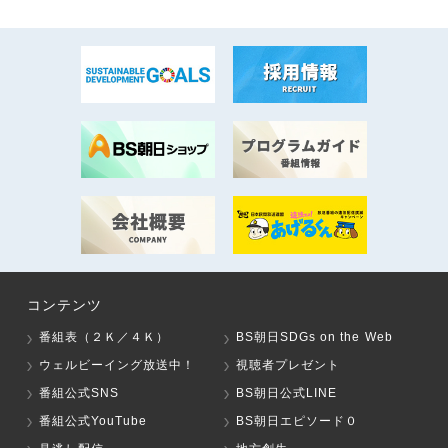
コンテンツ
番組表（２Ｋ／４Ｋ）
BS朝日SDGs on the Web
ウェルビーイング放送中！
視聴者プレゼント
番組公式SNS
BS朝日公式LINE
番組公式YouTube
BS朝日エピソード０