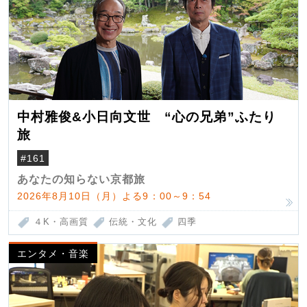
中村雅俊&小日向文世 “心の兄弟”ふたり
旅
#161
あなたの知らない京都旅
2026年8月10日（月）よる9：00～9：54
４K・高画質
伝統・文化
四季
エンタメ・音楽