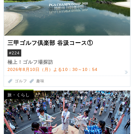
三甲ゴルフ倶楽部 谷汲コース①
#224
極上！ゴルフ場探訪
2026年8月10日（月）よる10：30～10：54
ゴルフ
趣味
旅・くらし