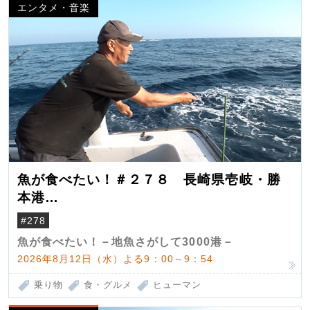
エンタメ・音楽
魚が食べたい！＃２７８ 長崎県壱岐・勝
本港
（クロマグロ）
#278
魚が食べたい！－地魚さがして3000港－
2026年8月12日（水）よる9：00～9：54
乗り物
食・グルメ
ヒューマン