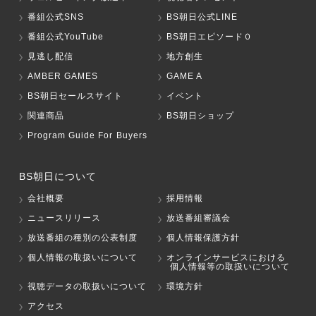
番組公式SNS
BS朝日公式LINE
番組公式YouTube
BS朝日エピソード０
見逃し配信
地方創生
AMBER GAMES
GAME A
BS朝日セールスサイト
イベント
関連商品
BS朝日ショップ
Program Guide For Buyers
BS朝日について
会社概要
採用情報
ニュースリリース
放送番組審議会
放送番組の種別の公表制度
個人情報保護方針
個人情報の取扱いについて
オンラインサービスにおける
個人情報等の取扱いについて
視聴データの取扱いについて
環境方針
アクセス