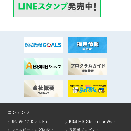
コンテンツ
番組表（２Ｋ／４Ｋ）
BS朝日SDGs on the Web
ウェルビーイング放送中！
視聴者プレゼント