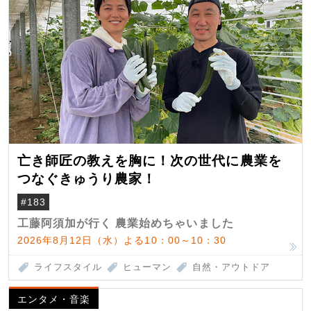
亡き師匠の教えを胸に！次の世代に農業を
つなぐきゅうり農家！
#183
工藤阿須加が行く 農業始めちゃいました
2026年8月12日（水）よる10：00～10：30
ライフスタイル
ヒューマン
自然・アウトドア
エンタメ・音楽