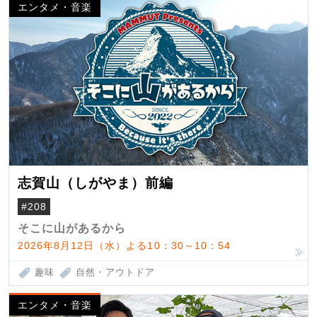
エンタメ・音楽
志賀山（しがやま）前編
#208
そこに山があるから
2026年8月12日（水）よる10：30～10：54
趣味
自然・アウトドア
エンタメ・音楽