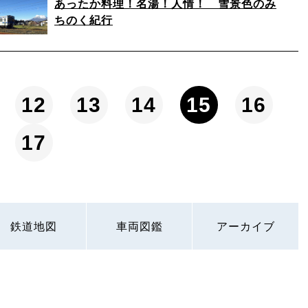
あったか料理！名湯！人情！ 雪景色のみ
ちのく紀行
12
13
14
15
16
17
鉄道地図
車両図鑑
アーカイブ