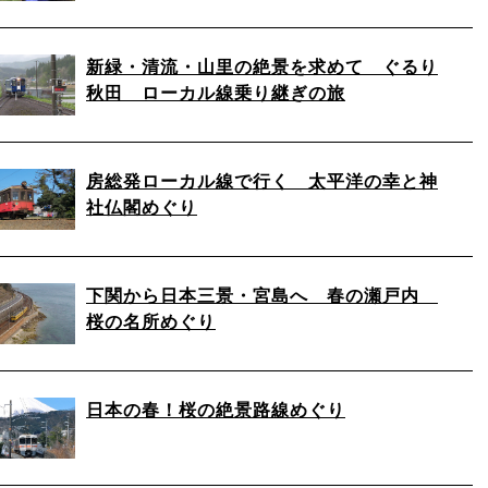
新緑・清流・山里の絶景を求めて ぐるり
秋田 ローカル線乗り継ぎの旅
房総発ローカル線で行く 太平洋の幸と神
社仏閣めぐり
下関から日本三景・宮島へ 春の瀬戸内
桜の名所めぐり
日本の春！桜の絶景路線めぐり