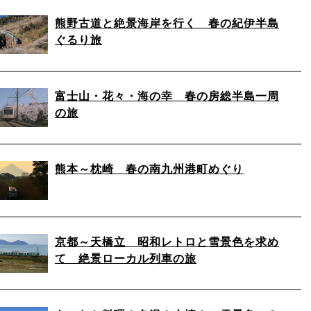
熊野古道と絶景海岸を行く 春の紀伊半島
ぐるり旅
富士山・花々・海の幸 春の房総半島一周
の旅
熊本～枕崎 春の南九州港町めぐり
京都～天橋立 昭和レトロと雪景色を求め
て 絶景ローカル列車の旅