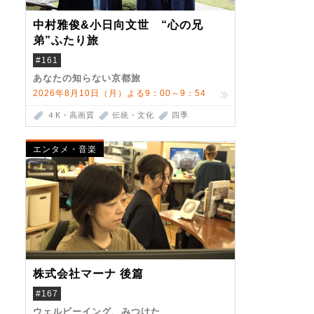
中村雅俊&小日向文世 “心の兄
弟”ふたり旅
#161
あなたの知らない京都旅
2026年8月10日（月）よる9：00～9：54
４K・高画質
伝統・文化
四季
エンタメ・音楽
株式会社マーナ 後篇
#167
ウェルビーイング、みつけた