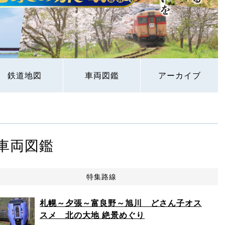
鉄道地図
車両図鑑
アーカイブ
車両図鑑
特集路線
札幌～夕張～富良野～旭川 どさん子オス
スメ 北の大地 絶景めぐり