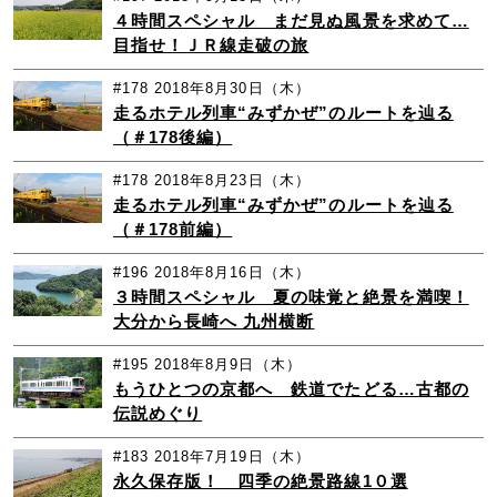
４時間スペシャル まだ見ぬ風景を求めて…
目指せ！ＪＲ線走破の旅
#178
2018年8月30日（木）
走るホテル列車“みずかぜ”のルートを辿る
（＃178後編）
#178
2018年8月23日（木）
走るホテル列車“みずかぜ”のルートを辿る
（＃178前編）
#196
2018年8月16日（木）
３時間スペシャル 夏の味覚と絶景を満喫！
大分から長崎へ 九州横断
#195
2018年8月9日（木）
もうひとつの京都へ 鉄道でたどる…古都の
伝説めぐり
#183
2018年7月19日（木）
永久保存版！ 四季の絶景路線1０選