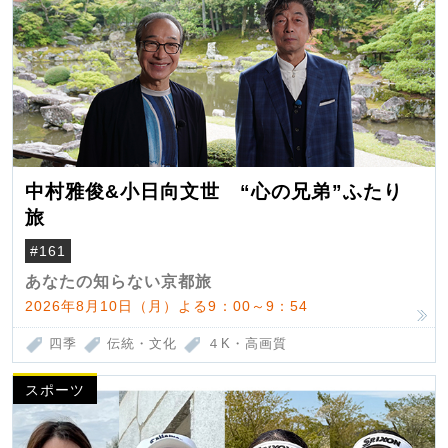
中村雅俊&小日向文世 “心の兄弟”ふたり
旅
#161
あなたの知らない京都旅
2026年8月10日（月）よる9：00～9：54
四季
伝統・文化
４K・高画質
スポーツ