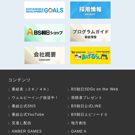
コンテンツ
番組表（２Ｋ／４Ｋ）
BS朝日SDGs on the Web
ウェルビーイング放送中！
視聴者プレゼント
番組公式SNS
BS朝日公式LINE
番組公式YouTube
BS朝日エピソード０
見逃し配信
地方創生
AMBER GAMES
GAME A