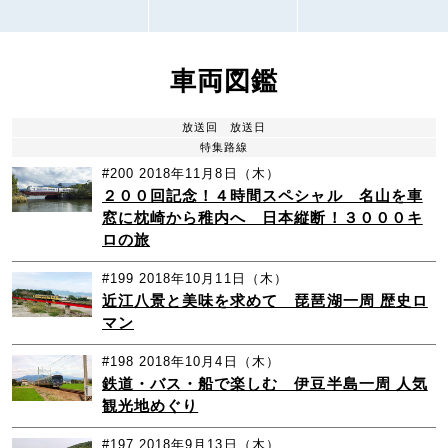
車両図鑑
放送回
放送日
特集路線
#200
2018年11月8日（木）
２００回記念！４時間スペシャル 名山を車
窓に枕崎から稚内へ 日本縦断！３０００キ
ロの旅
#199
2018年10月11日（木）
近江八景と美味を求めて 琵琶湖一周 歴史ロ
マン
#198
2018年10月4日（木）
鉄道・バス・船で楽しむ 伊豆半島一周 人気
観光地めぐり
#197
2018年9月13日（木）