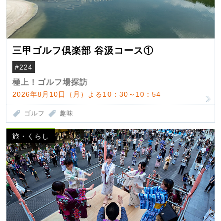
三甲ゴルフ倶楽部 谷汲コース①
#224
極上！ゴルフ場探訪
2026年8月10日（月）よる10：30～10：54
ゴルフ
趣味
旅・くらし