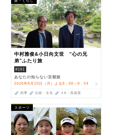
旅・くらし
中村雅俊&小日向文世 “心の兄
弟”ふたり旅
#161
あなたの知らない京都旅
2026年8月10日（月）よる9：00～9：54
四季
伝統・文化
４K・高画質
スポーツ