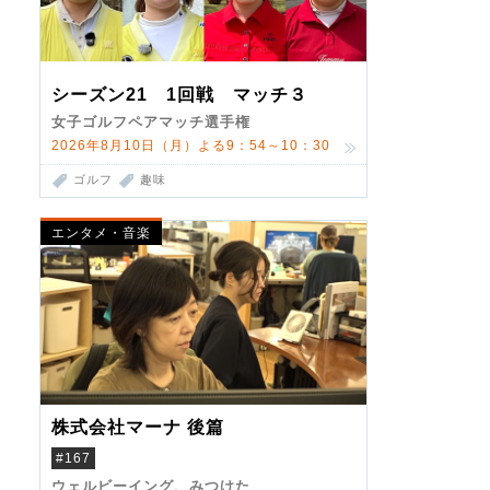
シーズン21 1回戦 マッチ３
女子ゴルフペアマッチ選手権
2026年8月10日（月）よる9：54～10：30
ゴルフ
趣味
エンタメ・音楽
株式会社マーナ 後篇
#167
ウェルビーイング、みつけた