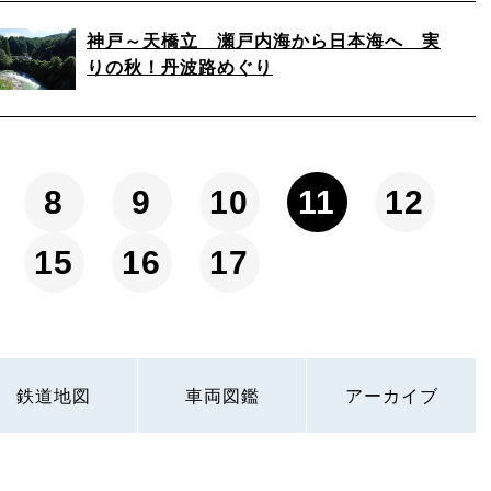
神戸～天橋立 瀬戸内海から日本海へ 実
りの秋！丹波路めぐり
8
9
10
11
12
15
16
17
鉄道地図
車両図鑑
アーカイブ