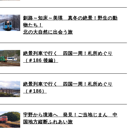
釧路～知床～美瑛 真冬の絶景！野生の動
物たち！
北の大自然に出会う旅
絶景列車で行く 四国一周！札所めぐり
（＃186 後編）
絶景列車で行く 四国一周！札所めぐり
（＃186）
宇野から境港へ 発見！ご当地じまん 中
国地方縦断ふれあい旅