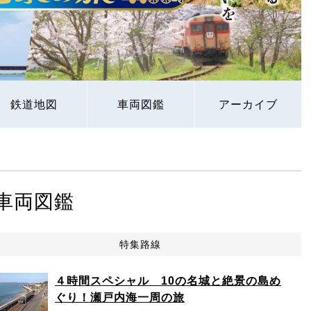
鉄道地図
車両図鑑
アーカイブ
車両図鑑
特集路線
４時間スペシャル 10の名城と絶景の島め
ぐり！瀬戸内海一周の旅