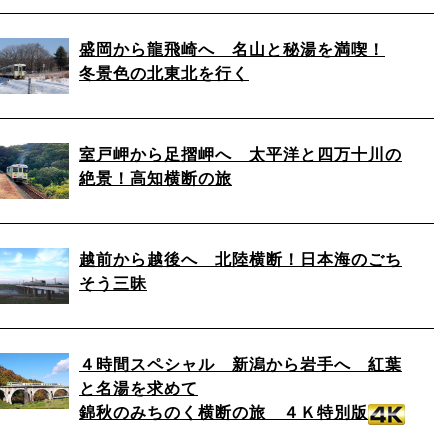
盛岡から龍飛崎へ 名山と秘湯を満喫！
冬景色の北東北を行く
室戸岬から足摺岬へ 太平洋と四万十川の
絶景！高知横断の旅
越前から越後へ 北陸横断！日本海のごち
そう三昧
４時間スペシャル 新潟から岩手へ 紅葉
と名湯を求めて
錦秋のみちのく横断の旅 ４Ｋ特別版