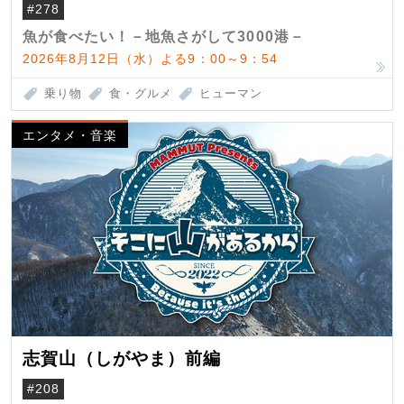
（クロマグロ）
#278
魚が食べたい！－地魚さがして3000港－
2026年8月12日（水）よる9：00～9：54
乗り物
食・グルメ
ヒューマン
エンタメ・音楽
志賀山（しがやま）前編
#208