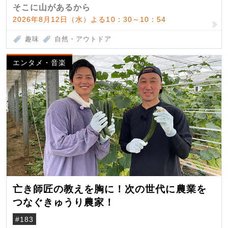
そこに山があるから
2026年8月12日（水）よる10：30～10：54
趣味
自然・アウトドア
エンタメ・音楽
亡き師匠の教えを胸に！次の世代に農業を
つなぐきゅうり農家！
#183