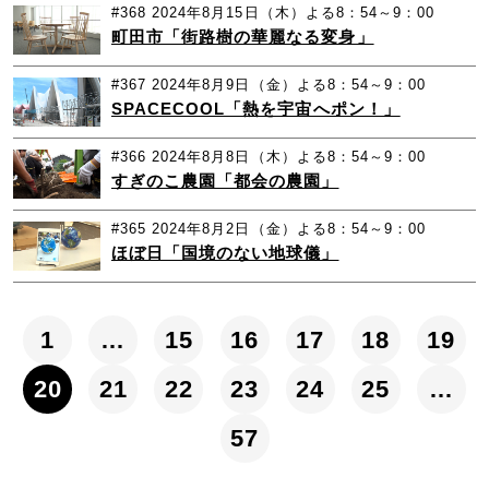
#368
2024年8月15日（木）よる8：54～9：00
町田市「街路樹の華麗なる変身」
#367
2024年8月9日（金）よる8：54～9：00
SPACECOOL「熱を宇宙へポン！」
#366
2024年8月8日（木）よる8：54～9：00
すぎのこ農園「都会の農園」
#365
2024年8月2日（金）よる8：54～9：00
ほぼ日「国境のない地球儀」
1
…
15
16
17
18
19
20
21
22
23
24
25
…
57