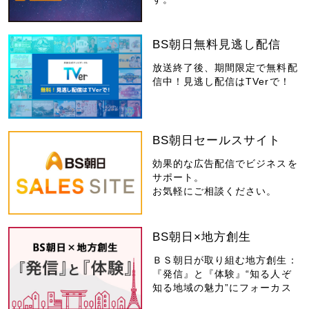
BS朝日無料見逃し配信
放送終了後、期間限定で無料配
信中！見逃し配信はTVerで！
BS朝日セールスサイト
効果的な広告配信でビジネスを
サポート。
お気軽にご相談ください。
BS朝日×地方創生
ＢＳ朝日が取り組む地方創生：
『発信』と『体験』“知る人ぞ
知る地域の魅力”にフォーカス