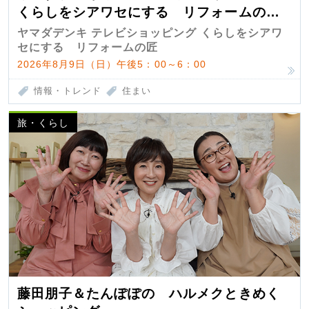
くらしをシアワセにする リフォームの
匠 第7弾
ヤマダデンキ テレビショッピング くらしをシアワ
セにする リフォームの匠
2026年8月9日（日）午後5：00～6：00
情報・トレンド
住まい
旅・くらし
藤田朋子＆たんぽぽの ハルメクときめく