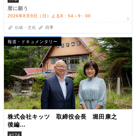
暦に願う
2026年8月9日（日）よる8：54～9：00
伝統・文化
四季
報道・ドキュメンタリー
株式会社キッツ 取締役会長 堀田康之
後編
米国駐在でも浮かんだ八ヶ岳 山小屋を営
#174