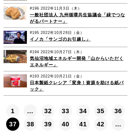
#196
2022年11月3日（木）
一般社団法人 九州循環共生協議会「緑でつな
がるパートナー」
#195
2022年10月28日（金）
イノカ「サンゴのお引越し」
#194
2022年10月27日（木）
気仙沼地域エネルギー開発「山からいただく
エネルギー」
#193
2022年10月21日（金）
日本製紙クレシア「変身！資源を助ける紙パ
ック」
1
…
32
33
34
35
36
37
38
39
40
41
42
…