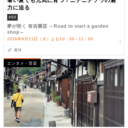
暑い夏でも元気に育つ！ニチニチソウの魅
力に迫る
#88
夢が咲く 有吉園芸 ～Road to start a garden
shop～
2026年8月11日（火）よる10：30～11：00
趣味
エンタメ・音楽