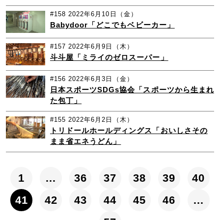
#158
2022年6月10日（金）
Babydoor「どこでもベビーカー」
#157
2022年6月9日（木）
斗斗屋「ミライのゼロスーパー」
#156
2022年6月3日（金）
日本スポーツSDGs協会「スポーツから生まれ
た包丁」
#155
2022年6月2日（木）
トリドールホールディングス「おいしさその
まま省エネうどん」
1
…
36
37
38
39
40
41
42
43
44
45
46
…