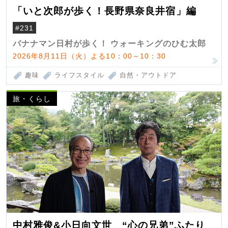
「いと次郎が歩く！長野県奈良井宿」編
#231
バナナマン日村が歩く！ ウォーキングのひむ太郎
2026年8月11日（火）よる10：00～10：30
趣味
ライフスタイル
自然・アウトドア
旅・くらし
中村雅俊&小日向文世 “心の兄弟”ふたり