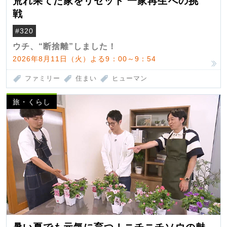
荒れ果てた家をリセット 一家再生への挑
戦
#320
ウチ、“断捨離”しました！
2026年8月11日（火）よる9：00～9：54
ファミリー
住まい
ヒューマン
旅・くらし