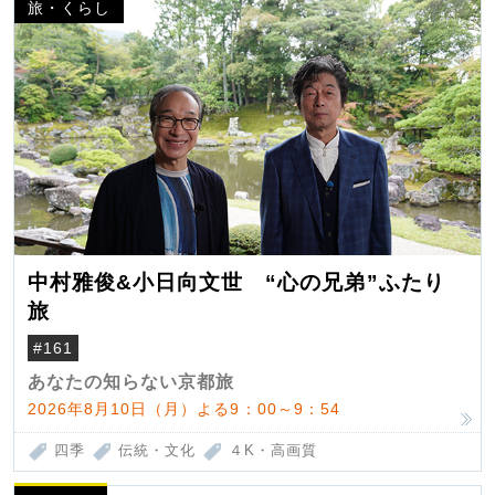
旅・くらし
中村雅俊&小日向文世 “心の兄弟”ふたり
旅
#161
あなたの知らない京都旅
2026年8月10日（月）よる9：00～9：54
四季
伝統・文化
４K・高画質