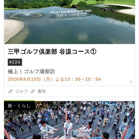
三甲ゴルフ倶楽部 谷汲コース①
#224
極上！ゴルフ場探訪
2026年8月10日（月）よる10：30～10：54
ゴルフ
趣味
旅・くらし