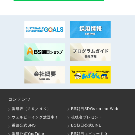
コンテンツ
番組表（２Ｋ／４Ｋ）
BS朝日SDGs on the Web
ウェルビーイング放送中！
視聴者プレゼント
番組公式SNS
BS朝日公式LINE
番組公式YouTube
BS朝日エピソード０