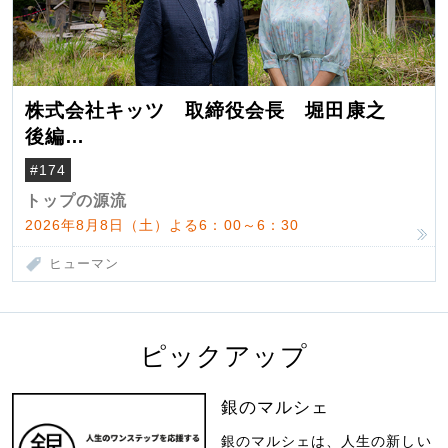
株式会社キッツ 取締役会長 堀田康之
後編
米国駐在でも浮かんだ八ヶ岳 山小屋を営
#174
んだ父母
トップの源流
2026年8月8日（土）よる6：00～6：30
ヒューマン
ピックアップ
銀のマルシェ
銀のマルシェは、人生の新しい