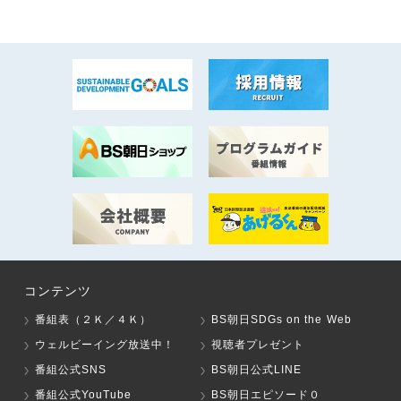
コンテンツ
番組表（２Ｋ／４Ｋ）
BS朝日SDGs on the Web
ウェルビーイング放送中！
視聴者プレゼント
番組公式SNS
BS朝日公式LINE
番組公式YouTube
BS朝日エピソード０