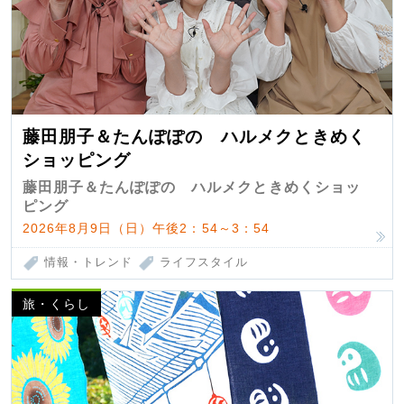
藤田朋子＆たんぽぽの ハルメクときめく
ショッピング
藤田朋子＆たんぽぽの ハルメクときめくショッ
ピング
2026年8月9日（日）午後2：54～3：54
情報・トレンド
ライフスタイル
旅・くらし