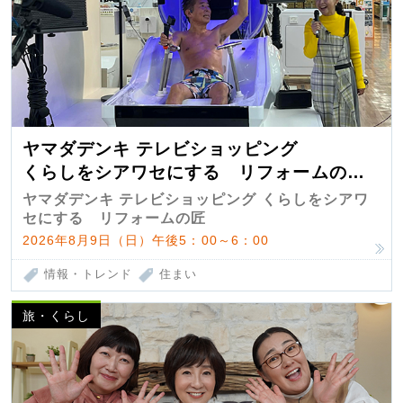
ヤマダデンキ テレビショッピング
くらしをシアワセにする リフォームの
匠 第7弾
ヤマダデンキ テレビショッピング くらしをシアワ
セにする リフォームの匠
2026年8月9日（日）午後5：00～6：00
情報・トレンド
住まい
旅・くらし