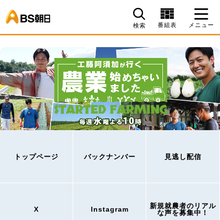
BS朝日
番組表
メニュー
検索
トップページ
バックナンバー
見逃し配信
新規就農者のリアル
X
Instagram
な声を募集中！