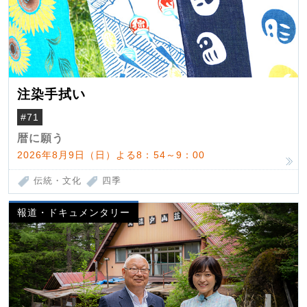
注染手拭い
#71
暦に願う
2026年8月9日（日）よる8：54～9：00
伝統・文化
四季
報道・ドキュメンタリー