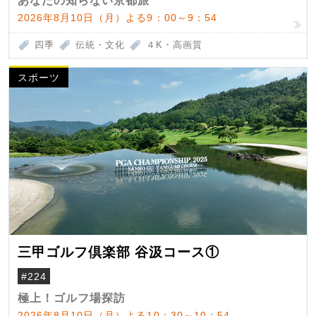
あなたの知らない京都旅
2026年8月10日（月）よる9：00～9：54
四季
伝統・文化
４K・高画質
スポーツ
三甲ゴルフ倶楽部 谷汲コース①
#224
極上！ゴルフ場探訪
2026年8月10日（月）よる10：30～10：54