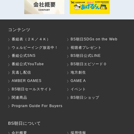
コンテンツ
番組表（２Ｋ／４Ｋ）
BS朝日SDGs on the Web
ウェルビーイング放送中！
視聴者プレゼント
番組公式SNS
BS朝日公式LINE
番組公式YouTube
BS朝日エピソード０
見逃し配信
地方創生
AMBER GAMES
GAME A
BS朝日セールスサイト
イベント
関連商品
BS朝日ショップ
Program Guide For Buyers
BS朝日について
会社概要
採用情報