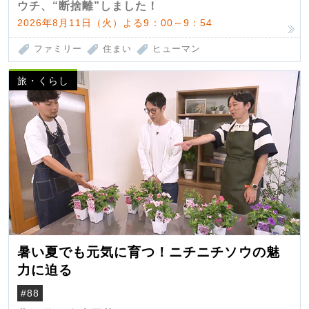
ウチ、“断捨離”しました！
2026年8月11日（火）よる9：00～9：54
ファミリー
住まい
ヒューマン
旅・くらし
暑い夏でも元気に育つ！ニチニチソウの魅
力に迫る
#88