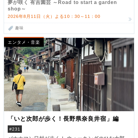
夢が咲く 有吉園芸 ～Road to start a garden
shop～
2026年8月11日（火）よる10：30～11：00
趣味
エンタメ・音楽
「いと次郎が歩く！長野県奈良井宿」編
#231