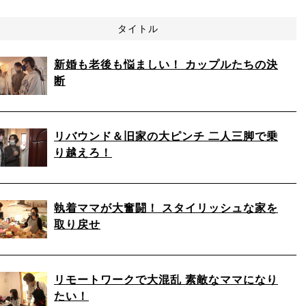
タイトル
新婚も老後も悩ましい！ カップルたちの決
断
リバウンド＆旧家の大ピンチ 二人三脚で乗
り越えろ！
執着ママが大奮闘！ スタイリッシュな家を
取り戻せ
リモートワークで大混乱 素敵なママになり
たい！