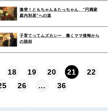
激突！ともちゃん＆たっちゃん “円満家
庭内別居”への道
子育てってムズカシー 働くママ後悔から
の脱却
18
19
20
21
22
25
26
…
36