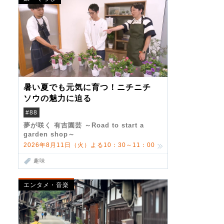
暑い夏でも元気に育つ！ニチニチ
ソウの魅力に迫る
#88
夢が咲く 有吉園芸 ～Road to start a
garden shop～
2026年8月11日（火）よる10：30～11：00
趣味
エンタメ・音楽