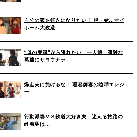
自分の家を好きになりたい！ 脱・姑…マイ
ホーム大改造
“母の束縛”から逃れたい 一人娘 孤独な
葛藤にサヨウナラ
爆走夫に負けるな！ 理容師妻の喧嘩エレジ
ー
行動派妻ＶＳ鉄道大好き夫 迷える旅路の
終着駅は…