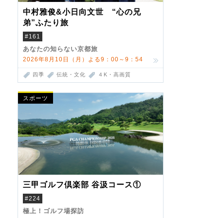
中村雅俊&小日向文世 “心の兄
弟”ふたり旅
#161
あなたの知らない京都旅
2026年8月10日（月）よる9：00～9：54
四季
伝統・文化
４K・高画質
スポーツ
三甲ゴルフ倶楽部 谷汲コース①
#224
極上！ゴルフ場探訪