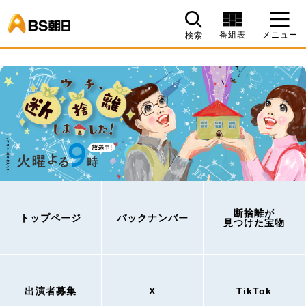
BS朝日
番組表
メニュー
検索
断捨離が
トップページ
バックナンバー
見つけた宝物
出演者募集
X
TikTok