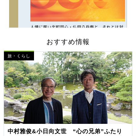
おすすめ情報
旅・くらし
中村雅俊&小日向文世 “心の兄弟”ふたり