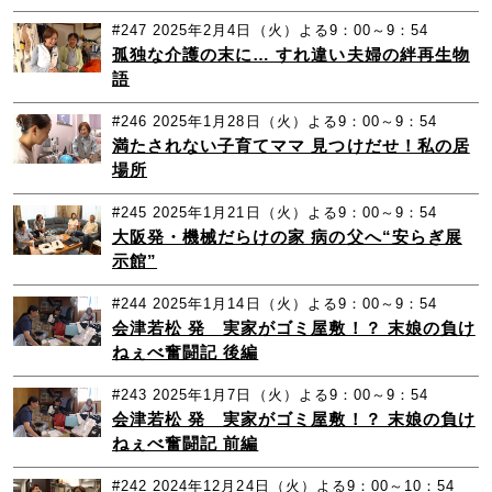
#247
2025年2月4日（火）よる9：00～9：54
孤独な介護の末に… すれ違い夫婦の絆再生物
語
#246
2025年1月28日（火）よる9：00～9：54
満たされない子育てママ 見つけだせ！私の居
場所
#245
2025年1月21日（火）よる9：00～9：54
大阪発・機械だらけの家 病の父へ“安らぎ展
示館”
#244
2025年1月14日（火）よる9：00～9：54
会津若松 発 実家がゴミ屋敷！？ 末娘の負け
ねぇべ奮闘記 後編
#243
2025年1月7日（火）よる9：00～9：54
会津若松 発 実家がゴミ屋敷！？ 末娘の負け
ねぇべ奮闘記 前編
#242
2024年12月24日（火）よる9：00～10：54