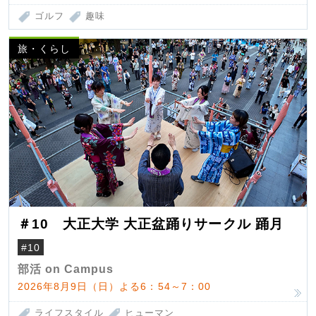
ゴルフ
趣味
旅・くらし
＃10 大正大学 大正盆踊りサークル 踊月
#10
部活 on Campus
2026年8月9日（日）よる6：54～7：00
ライフスタイル
ヒューマン