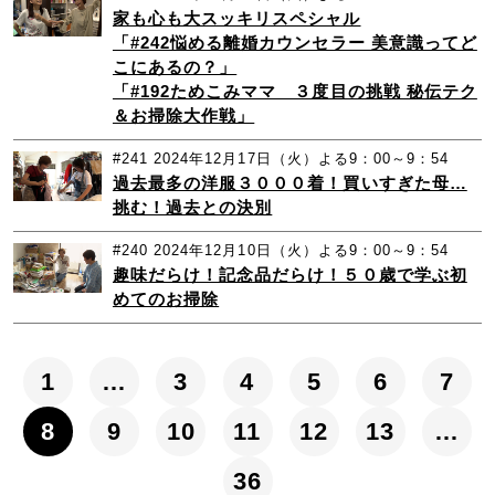
家も心も大スッキリスペシャル
「#242悩める離婚カウンセラー 美意識ってど
こにあるの？」
「#192ためこみママ ３度目の挑戦 秘伝テク
＆お掃除大作戦」
#241
2024年12月17日（火）よる9：00～9：54
過去最多の洋服３０００着！買いすぎた母…
挑む！過去との決別
#240
2024年12月10日（火）よる9：00～9：54
趣味だらけ！記念品だらけ！５０歳で学ぶ初
めてのお掃除
1
…
3
4
5
6
7
8
9
10
11
12
13
…
36