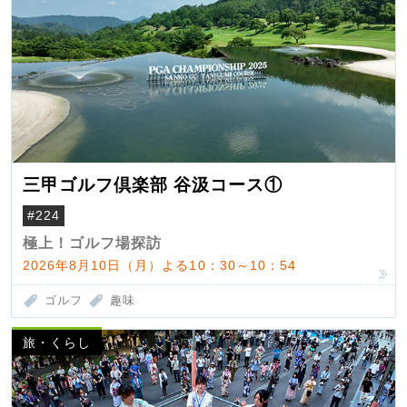
三甲ゴルフ倶楽部 谷汲コース①
#224
極上！ゴルフ場探訪
2026年8月10日（月）よる10：30～10：54
ゴルフ
趣味
旅・くらし