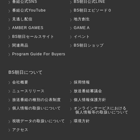
番組公式SNS
BS朝日公式LINE
番組公式YouTube
BS朝日エピソード０
見逃し配信
地方創生
AMBER GAMES
GAME A
BS朝日セールスサイト
イベント
関連商品
BS朝日ショップ
Program Guide For Buyers
BS朝日について
会社概要
採用情報
ニュースリリース
放送番組審議会
放送番組の種別の公表制度
個人情報保護方針
個人情報の取扱いについて
オンラインサービスにおける
個人情報等の取扱いについて
視聴データの取扱いについて
環境方針
アクセス