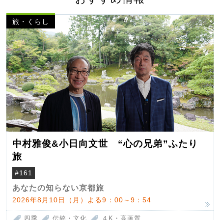
旅・くらし
中村雅俊&小日向文世 “心の兄弟”ふたり
旅
#161
あなたの知らない京都旅
2026年8月10日（月）よる9：00～9：54
四季
伝統・文化
４K・高画質