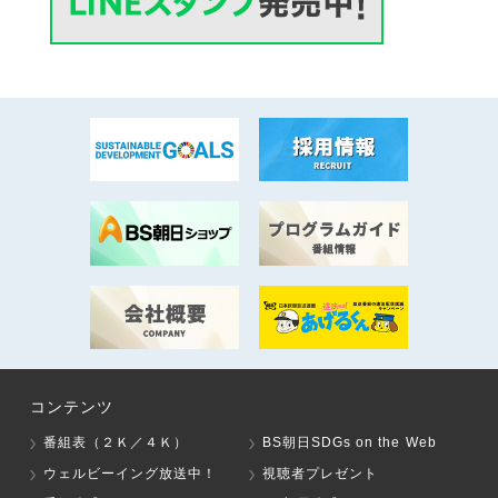
コンテンツ
番組表（２Ｋ／４Ｋ）
BS朝日SDGs on the Web
ウェルビーイング放送中！
視聴者プレゼント