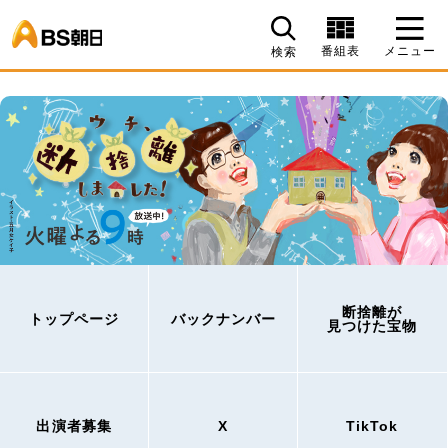
BS朝日
番組表
メニュー
検索
断捨離が
トップページ
バックナンバー
見つけた宝物
出演者募集
X
TikTok