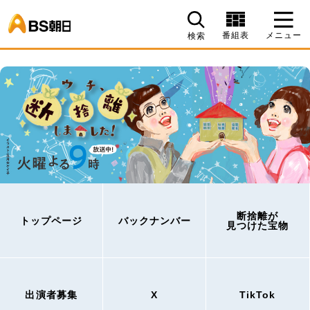
BS朝日
番組表
メニュー
検索
断捨離が
トップページ
バックナンバー
見つけた宝物
出演者募集
X
TikTok