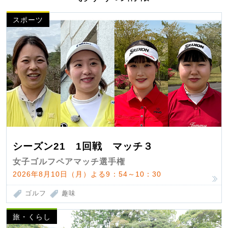
スポーツ
シーズン21 1回戦 マッチ３
女子ゴルフペアマッチ選手権
2026年8月10日（月）よる9：54～10：30
ゴルフ
趣味
旅・くらし