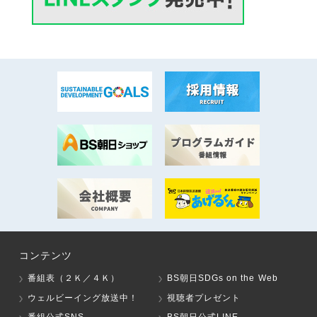
コンテンツ
番組表（２Ｋ／４Ｋ）
BS朝日SDGs on the Web
ウェルビーイング放送中！
視聴者プレゼント