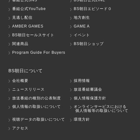
番組公式SNS
BS朝日公式LINE
番組公式YouTube
BS朝日エピソード０
見逃し配信
地方創生
AMBER GAMES
GAME A
BS朝日セールスサイト
イベント
関連商品
BS朝日ショップ
Program Guide For Buyers
BS朝日について
会社概要
採用情報
ニュースリリース
放送番組審議会
放送番組の種別の公表制度
個人情報保護方針
個人情報の取扱いについて
オンラインサービスにおける
個人情報等の取扱いについて
視聴データの取扱いについて
環境方針
アクセス