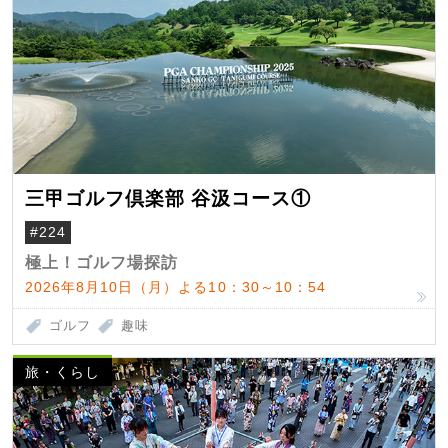
三甲ゴルフ倶楽部 谷汲コース①
#224
極上！ゴルフ場探訪
2026年8月10日（月）よる10：30～10：54
ゴルフ
趣味
旅・くらし