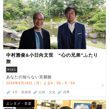
中村雅俊&小日向文世 “心の兄弟”ふたり
旅
#161
あなたの知らない京都旅
2026年8月10日（月）よる9：00～9：54
４K・高画質
伝統・文化
四季
エンタメ・音楽