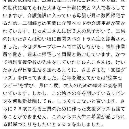
の世代に建てられた大きな一軒家に夫と２人で暮らして
いますが、介護施設に入っている母親が月に数回帰宅す
るため、二間続きの客間に介護ベッドや介護用品が置か
れています。じゅんこさんには３人の息子がいて、三男
のけいたさんは幼い頃に自閉スペクトラム症と診断され
ました。今はグループホームで生活しながら、福祉作業
所で働き、週末に帰宅して両親と過ごしています。かつ
て特別支援学校の先生をしていたじゅんこさんは、けい
たさんが日常生活を送れるように、さまざまな「支援グ
ッズ」を作ってきました。定年を迎えてからは“絵本セ
ラピー”を学び、月に１度、大人のための絵本の会を開
いています。しかし、この絵本の会を開いているリビン
グを何度断捨離しても、しっくりこないと言います。さ
らに２６歳になる三男のために作った支援グッズも捨て
ることができません。これからの人生に希望が感じられ
る部屋づくりをしたいとＳＯＳを出しました。