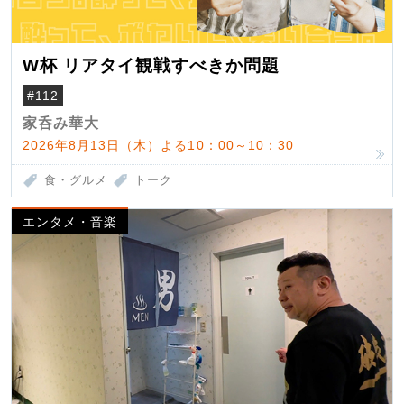
W杯 リアタイ観戦すべきか問題
#112
家呑み華大
2026年8月13日（木）よる10：00～10：30
食・グルメ
トーク
エンタメ・音楽