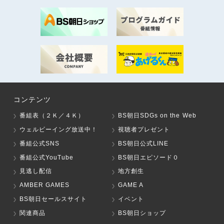
コンテンツ
番組表（２Ｋ／４Ｋ）
BS朝日SDGs on the Web
ウェルビーイング放送中！
視聴者プレゼント
番組公式SNS
BS朝日公式LINE
番組公式YouTube
BS朝日エピソード０
見逃し配信
地方創生
AMBER GAMES
GAME A
BS朝日セールスサイト
イベント
関連商品
BS朝日ショップ