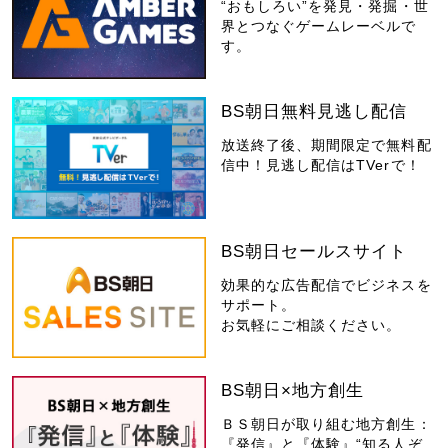
“おもしろい”を発見・発掘・世
界とつなぐゲームレーベルで
す。
BS朝日無料見逃し配信
放送終了後、期間限定で無料配
信中！見逃し配信はTVerで！
BS朝日セールスサイト
効果的な広告配信でビジネスを
サポート。
お気軽にご相談ください。
BS朝日×地方創生
ＢＳ朝日が取り組む地方創生：
『発信』と『体験』“知る人ぞ