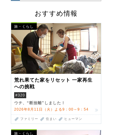
おすすめ情報
旅・くらし
荒れ果てた家をリセット 一家再生
への挑戦
#320
ウチ、“断捨離”しました！
2026年8月11日（火）よる9：00～9：54
ファミリー
住まい
ヒューマン
旅・くらし