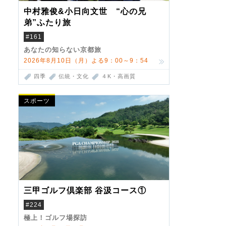
中村雅俊&小日向文世 “心の兄
弟”ふたり旅
#161
あなたの知らない京都旅
2026年8月10日（月）よる9：00～9：54
四季
伝統・文化
４K・高画質
スポーツ
三甲ゴルフ倶楽部 谷汲コース①
#224
極上！ゴルフ場探訪