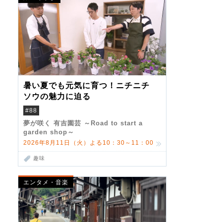
暑い夏でも元気に育つ！ニチニチ
ソウの魅力に迫る
#88
夢が咲く 有吉園芸 ～Road to start a
garden shop～
2026年8月11日（火）よる10：30～11：00
趣味
エンタメ・音楽