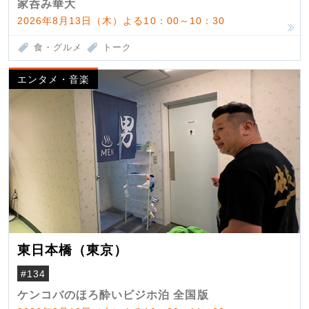
家呑み華大
2026年8月13日（木）よる10：00～10：30
食・グルメ
トーク
エンタメ・音楽
東日本橋（東京）
#134
ケンコバのほろ酔いビジホ泊 全国版