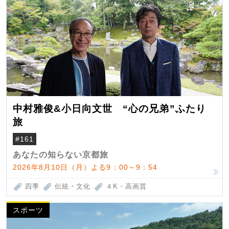
中村雅俊&小日向文世 “心の兄弟”ふたり
旅
#161
あなたの知らない京都旅
2026年8月10日（月）よる9：00～9：54
四季
伝統・文化
４K・高画質
スポーツ