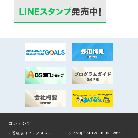
コンテンツ
番組表（２Ｋ／４Ｋ）
BS朝日SDGs on the Web