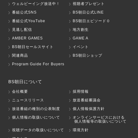
ウェルビーイング放送中！
視聴者プレゼント
番組公式SNS
BS朝日公式LINE
番組公式YouTube
BS朝日エピソード０
見逃し配信
地方創生
AMBER GAMES
GAME A
BS朝日セールスサイト
イベント
関連商品
BS朝日ショップ
Program Guide For Buyers
BS朝日について
会社概要
採用情報
ニュースリリース
放送番組審議会
放送番組の種別の公表制度
個人情報保護方針
個人情報の取扱いについて
オンラインサービスにおける
個人情報等の取扱いについて
視聴データの取扱いについて
環境方針