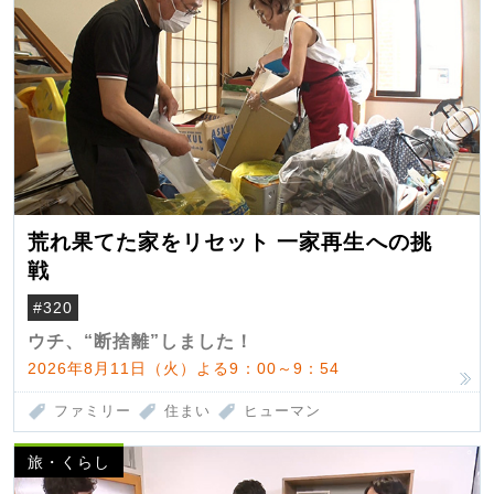
荒れ果てた家をリセット 一家再生への挑
戦
#320
ウチ、“断捨離”しました！
2026年8月11日（火）よる9：00～9：54
ファミリー
住まい
ヒューマン
旅・くらし