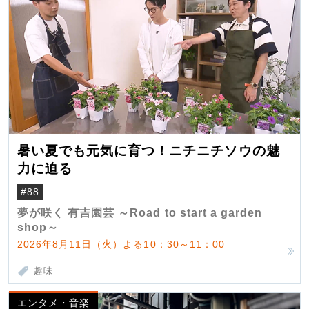
暑い夏でも元気に育つ！ニチニチソウの魅
力に迫る
#88
夢が咲く 有吉園芸 ～Road to start a garden
shop～
2026年8月11日（火）よる10：30～11：00
趣味
エンタメ・音楽