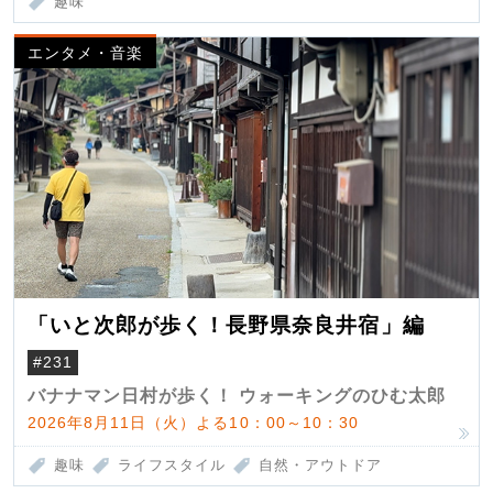
趣味
エンタメ・音楽
「いと次郎が歩く！長野県奈良井宿」編
#231
バナナマン日村が歩く！ ウォーキングのひむ太郎
2026年8月11日（火）よる10：00～10：30
趣味
ライフスタイル
自然・アウトドア