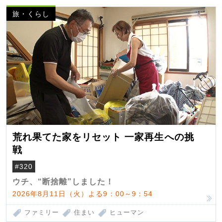
旅・くらし
荒れ果てた家をリセット 一家再生への挑
戦
#320
ウチ、“断捨離”しました！
2026年8月11日（火）よる9：00～9：54
ファミリー
住まい
ヒューマン