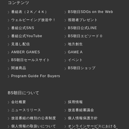
コンテンツ
番組表（２Ｋ／４Ｋ）
BS朝日SDGs on the Web
ウェルビーイング放送中！
視聴者プレゼント
番組公式SNS
BS朝日公式LINE
番組公式YouTube
BS朝日エピソード０
見逃し配信
地方創生
AMBER GAMES
GAME A
BS朝日セールスサイト
イベント
関連商品
BS朝日ショップ
Program Guide For Buyers
BS朝日について
会社概要
採用情報
ニュースリリース
放送番組審議会
放送番組の種別の公表制度
個人情報保護方針
個人情報の取扱いについて
オンラインサービスにおける