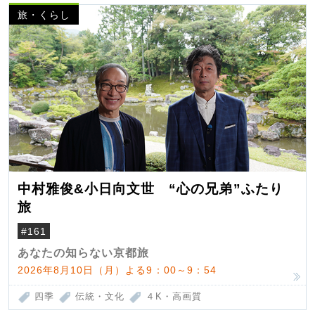
旅・くらし
中村雅俊&小日向文世 “心の兄弟”ふたり
旅
#161
あなたの知らない京都旅
2026年8月10日（月）よる9：00～9：54
四季
伝統・文化
４K・高画質