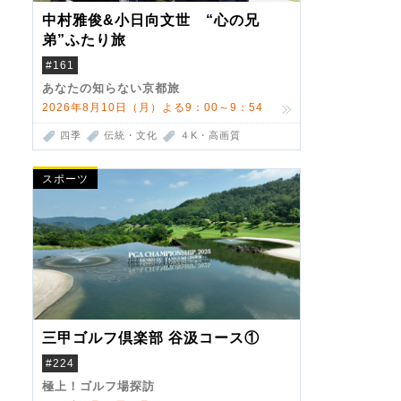
中村雅俊&小日向文世 “心の兄
弟”ふたり旅
#161
あなたの知らない京都旅
2026年8月10日（月）よる9：00～9：54
四季
伝統・文化
４K・高画質
スポーツ
三甲ゴルフ倶楽部 谷汲コース①
#224
極上！ゴルフ場探訪