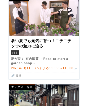
暑い夏でも元気に育つ！ニチニチ
ソウの魅力に迫る
#88
夢が咲く 有吉園芸 ～Road to start a
garden shop～
2026年8月11日（火）よる10：30～11：00
趣味
エンタメ・音楽