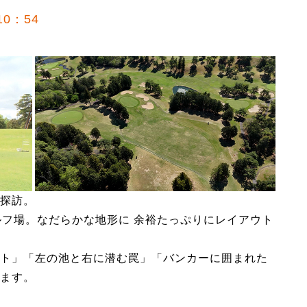
0：54
探訪。
ルフ場。なだらかな地形に 余裕たっぷりにレイアウト
ト」「左の池と右に潜む罠」「バンカーに囲まれた
ます。