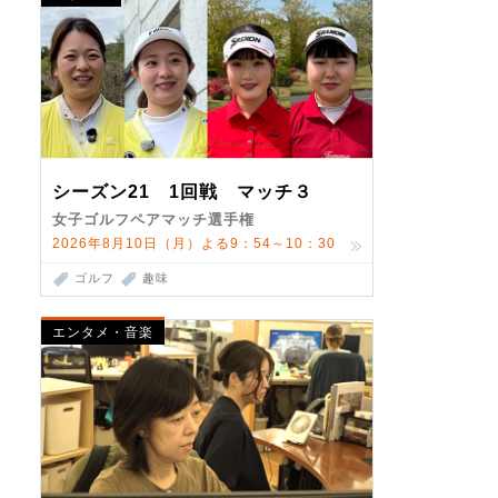
シーズン21 1回戦 マッチ３
女子ゴルフペアマッチ選手権
2026年8月10日（月）よる9：54～10：30
ゴルフ
趣味
エンタメ・音楽