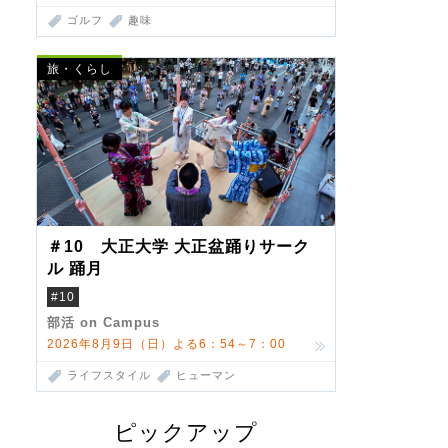
ゴルフ
趣味
旅・くらし
＃10 大正大学 大正盆踊りサーク
ル 踊月
#10
部活 on Campus
2026年8月9日（日）よる6：54～7：00
ライフスタイル
ヒューマン
ピックアップ