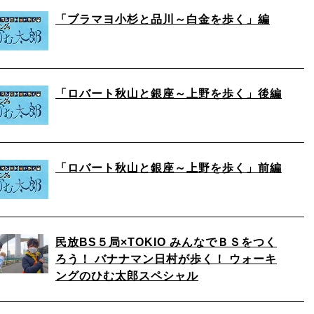
「ブラマヨ小杉と品川～白金を歩く」編
「ロバート秋山と銀座～上野を歩く」後編
「ロバート秋山と銀座～上野を歩く」前編
民放BS５局×TOKIO みんなでＢＳをつく
ろう！ バナナマン日村が歩く！ ウォーキ
ングのひむ太郎スペシャル