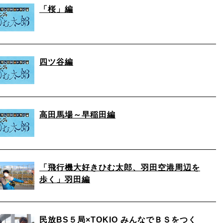
「桜」編
四ツ谷編
高田馬場～早稲田編
「飛行機大好きひむ太郎、羽田空港周辺を
歩く」羽田編
民放BS５局×TOKIO みんなでＢＳをつく