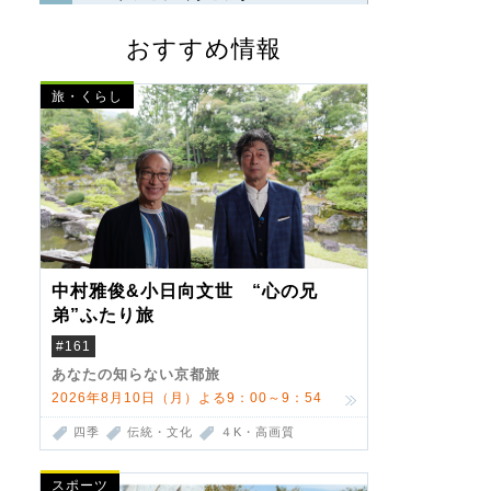
おすすめ情報
旅・くらし
中村雅俊&小日向文世 “心の兄
弟”ふたり旅
#161
あなたの知らない京都旅
2026年8月10日（月）よる9：00～9：54
四季
伝統・文化
４K・高画質
スポーツ