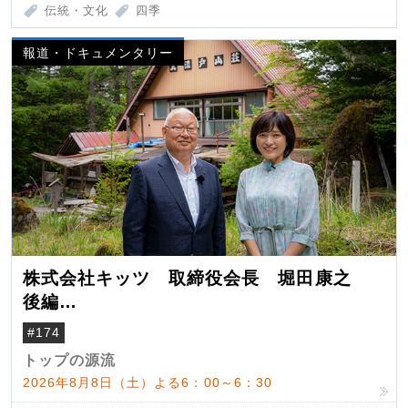
伝統・文化
四季
報道・ドキュメンタリー
株式会社キッツ 取締役会長 堀田康之
後編
米国駐在でも浮かんだ八ヶ岳 山小屋を営
#174
んだ父母
トップの源流
2026年8月8日（土）よる6：00～6：30