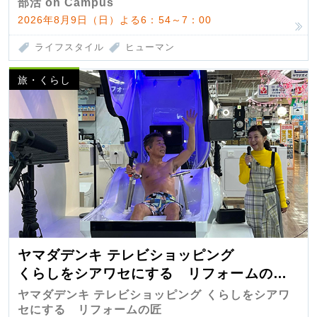
部活 on Campus
2026年8月9日（日）よる6：54～7：00
ライフスタイル
ヒューマン
旅・くらし
ヤマダデンキ テレビショッピング
くらしをシアワセにする リフォームの
匠 第7弾
ヤマダデンキ テレビショッピング くらしをシアワ
セにする リフォームの匠