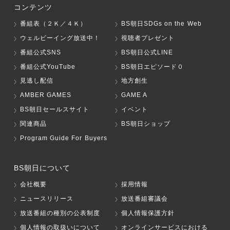
コンテンツ
番組表（２Ｋ／４Ｋ）
BS朝日SDGs on the Web
ウェルビーイング放送中！
視聴者プレゼント
番組公式SNS
BS朝日公式LINE
番組公式YouTube
BS朝日エピソード０
見逃し配信
地方創生
AMBER GAMES
GAME A
BS朝日セールスサイト
イベント
関連商品
BS朝日ショップ
Program Guide For Buyers
BS朝日について
会社概要
採用情報
ニュースリリース
放送番組審議会
放送番組の種別の公表制度
個人情報保護方針
個人情報の取扱いについて
オンラインサービスにおける