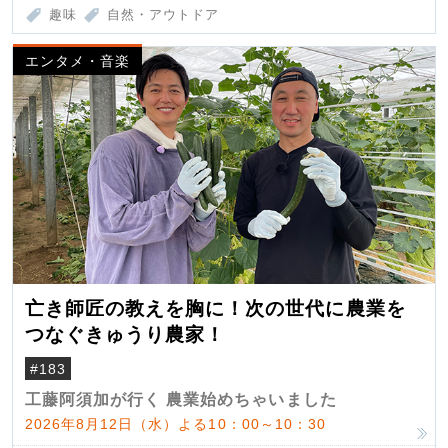
趣味
自然・アウトドア
エンタメ・音楽
亡き師匠の教えを胸に！次の世代に農業を
つなぐきゅうり農家！
#183
工藤阿須加が行く 農業始めちゃいました
2026年8月12日（水）よる10：00～10：30