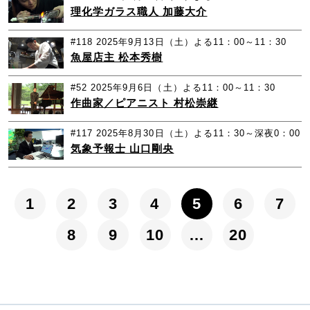
理化学ガラス職人 加藤大介
#118
2025年9月13日（土）よる11：00～11：30
魚屋店主 松本秀樹
#52
2025年9月6日（土）よる11：00～11：30
作曲家／ピアニスト 村松崇継
#117
2025年8月30日（土）よる11：30～深夜0：00
気象予報士 山口剛央
1
2
3
4
5
6
7
8
9
10
…
20