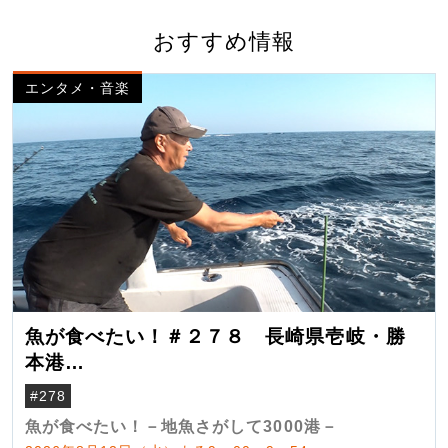
おすすめ情報
エンタメ・音楽
魚が食べたい！＃２７８ 長崎県壱岐・勝
本港
（クロマグロ）
#278
魚が食べたい！－地魚さがして3000港－