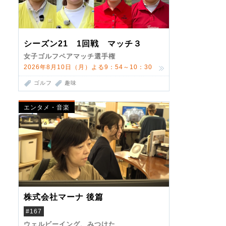
シーズン21 1回戦 マッチ３
女子ゴルフペアマッチ選手権
2026年8月10日（月）よる9：54～10：30
ゴルフ
趣味
エンタメ・音楽
株式会社マーナ 後篇
#167
ウェルビーイング、みつけた