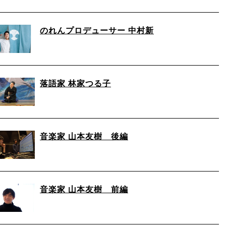
のれんプロデューサー 中村新
落語家 林家つる子
音楽家 山本友樹 後編
音楽家 山本友樹 前編