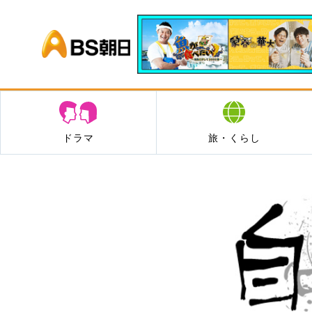
BS朝日
ドラマ
旅・くらし