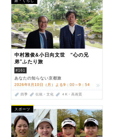
旅・くらし
中村雅俊&小日向文世 “心の兄
弟”ふたり旅
#161
あなたの知らない京都旅
2026年8月10日（月）よる9：00～9：54
四季
伝統・文化
４K・高画質
スポーツ