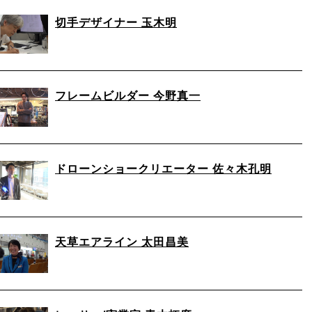
切手デザイナー 玉木明
フレームビルダー 今野真一
ドローンショークリエーター 佐々木孔明
天草エアライン 太田昌美