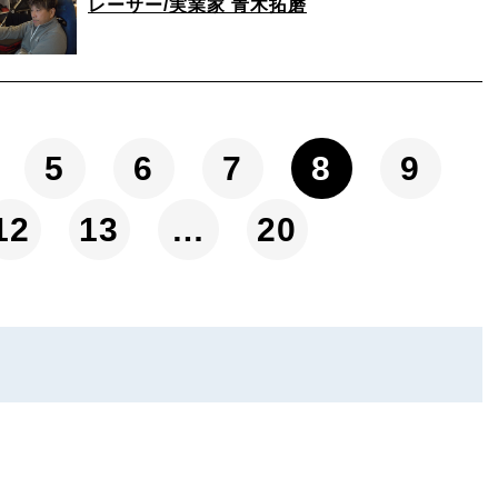
レーサー/実業家 青木拓磨
5
6
7
8
9
12
13
…
20